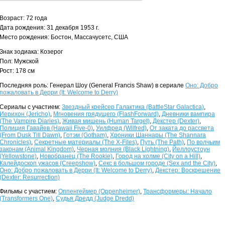
Возраст: 72 года
Дата рождения: 31 декабря 1953 г.
Место рождения: Бостон, Массачусетс, США
Знак зодиака: Козерог
Пол: Мужской
Рост: 178 см
Последняя роль: Генерал Шоу (General Francis Shaw) в сериале
Оно: Добро
пожаловать в Дерри (It: Welcome to Derry)
Сериалы с участием:
Звездный крейсер Галактика (BattleStar Galactica)
,
Иерихон (Jericho)
,
Мгновения грядущего (FlashForward)
,
Дневники вампира
(The Vampire Diaries)
,
Живая мишень (Human Target)
,
Декстер (Dexter)
,
Полиция Гавайев (Hawaii Five-0)
,
Уилфред (Wilfred)
,
От заката до рассвета
(From Dusk Till Dawn)
,
Готэм (Gotham)
,
Хроники Шаннары (The Shannara
Chronicles)
,
Секретные материалы (The X-Files)
,
Путь (The Path)
,
По волчьим
законам (Animal Kingdom)
,
Черная молния (Black Lightning)
,
Йеллоустоун
(Yellowstone)
,
Новобранец (The Rookie)
,
Город на холме (City on a Hill)
,
Калейдоскоп ужасов (Creepshow)
,
Секс в большом городе (Sex and the City)
,
Оно: Добро пожаловать в Дерри (It: Welcome to Derry)
,
Декстер: Воскрешение
(Dexter: Resurrection)
Фильмы с участием:
Оппенгеймер (Oppenheimer)
,
Трансформеры: Начало
(Transformers One)
,
Судья Дредд (Judge Dredd)