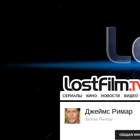
СЕРИАЛЫ
КИНО
НОВОСТИ
ВИДЕО
Джеймс Римар
James Remar
ОБЩАЯ ИН