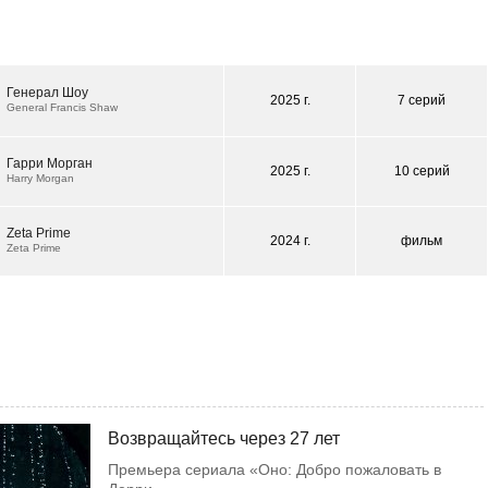
Генерал Шоу
2025 г.
7 серий
General Francis Shaw
Гарри Морган
2025 г.
10 серий
Harry Morgan
Zeta Prime
2024 г.
фильм
Zeta Prime
Возвращайтесь через 27 лет
Премьера сериала «Оно: Добро пожаловать в