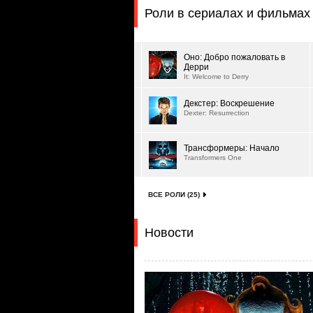
Роли в сериалах и фильмах
Оно: Добро пожаловать в
Дерри
It: Welcome to Derry
Декстер: Воскрешение
Dexter: Resurrection
Трансформеры: Начало
Transformers One
ВСЕ РОЛИ (25)
Новости