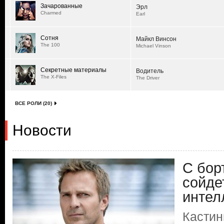
Зачарованные
Эрл
Charmed
Earl
Сотня
Майкл Винсон
The 100
Michael Vinson
Секретные материалы
Водитель
The X-Files
The Driver
ВСЕ РОЛИ (20)
Новости
С бор
сойде
интел
Кастин