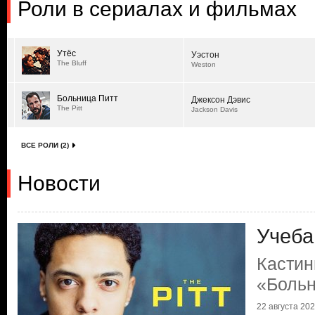
Роли в сериалах и фильмах
Утёс
Уэстон
The Bluff
Weston
Больница Питт
Джексон Дэвис
The Pitt
Jackson Davis
ВСЕ РОЛИ (2)
Новости
Учеба
Кастин
«Больн
22 августа 2025