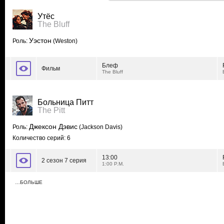
Утёс
The Bluff
Уэстон
Роль:
(Weston)
Блеф
Фильм
The Bluff
Больница Питт
The Pitt
Джексон Дэвис
Роль:
(Jackson Davis)
Количество серий: 6
13:00
2 сезон 7 серия
1:00 P.M.
…БОЛЬШЕ