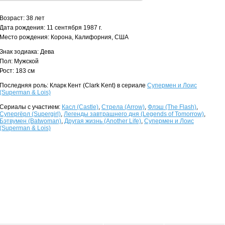
Возраст: 38 лет
Дата рождения: 11 сентября 1987 г.
Место рождения: Корона, Калифорния, США
Знак зодиака: Дева
Пол: Мужской
Рост: 183 см
Последняя роль: Кларк Кент (Clark Kent) в сериале
Супермен и Лоис
(Superman & Lois)
Сериалы с участием:
Касл (Castle)
,
Стрела (Arrow)
,
Флэш (The Flash)
,
Супергёрл (Supergirl)
,
Легенды завтрашнего дня (Legends of Tomorrow)
,
Бэтвумен (Batwoman)
,
Другая жизнь (Another Life)
,
Супермен и Лоис
(Superman & Lois)