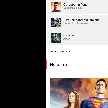
Супермен и Лоис
Superman & Lois
Легенды завтрашнего дня
Legends of Tomorrow
Стрела
Arrow
ВСЕ РОЛИ (8)
Новости