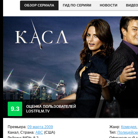
ОБЗОР СЕРИАЛА
ГИД ПО СЕРИЯМ
НОВОСТИ
ВИДЕ
ОЦЕНКА ПОЛЬЗОВАТЕЛЕЙ
9.3
LOSTFILM.TV
Премьера:
09 марта 2009
Жанр:
Комедия
Канал, Страна:
ABC
(США)
Тип:
Полицейск