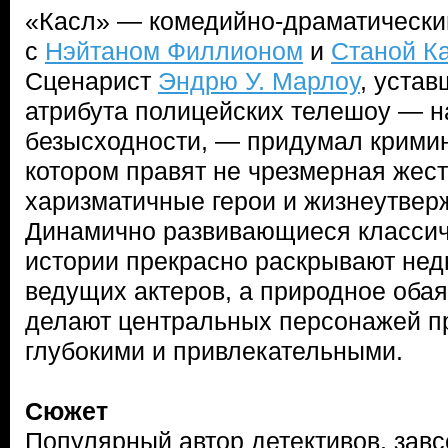
«Касл» — комедийно-драматически
с
Нэйтаном Филлионом
и
Станой К
Сценарист
Эндрю У. Марлоу
, устав
атрибута полицейских телешоу — н
безысходности, — придумал кримин
котором правят не чрезмерная жест
харизматичные герои и жизнеутве
Динамично развивающиеся классич
истории прекрасно раскрывают не
ведущих актеров, а природное оба
делают центральных персонажей п
глубокими и привлекательными.
Сюжет
Популярный автор детективов, зав