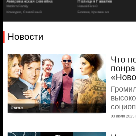
Полиция Гавайев
Слепое пятно
Hawaii Five-0
Blindspot
Боевик, Криминал
Детектив, Криминал, Боевик
Новости
Что п
понра
«Ново
Громил
высок
социоп
Статья
03 июля 2025 г