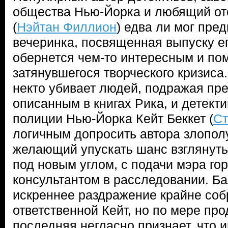
общества Нью-Йорка и любящий от
(
Нэйтан Филлион
) едва ли мог пре
вечеринка, посвященная выпуску ег
обернется чем-то интересным и по
затянувшегося творческого кризиса.
некто убивает людей, подражая пр
описанным в книгах Рика, и детект
полиции Нью-Йорка Кейт Беккет (
Ст
логичным допросить автора злополу
желающий упускать шанс взглянуть
под новым углом, с подачи мэра го
консультантом в расследовании. Б
искреннее раздражение крайне соб
ответственной Кейт, но по мере пр
последняя негласно признает, что 