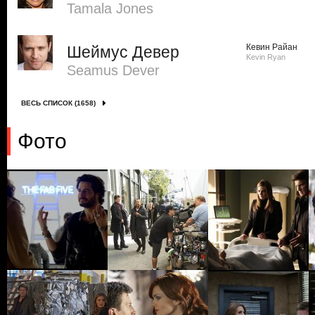
Tamala Jones
Кевин Райан
Шеймус Девер
Kevin Ryan
Seamus Dever
ВЕСЬ СПИСОК (1658)
Фото