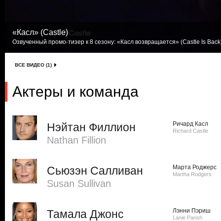
«Касл» (Castle)
Озвученный промо-тизер к 8 сезону: «Касл возвращается» (Castle Is Back)
ВСЕ ВИДЕО (1)
Актеры и команда
Ричард Касл
Нэйтан Филлион
Richard Castle
Nathan Fillion
Марта Роджерс
Сьюзэн Салливан
Martha Rodgers
Susan Sullivan
Лэнни Пэриш
Тамала Джонс
Lanie Parish