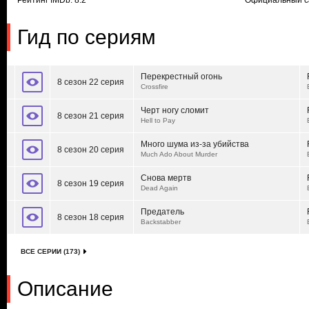
Рейтинг IMDb: 8.2
Официальный с
Гид по сериям
Перекрестный огонь
8 сезон 22 серия
Crossfire
Черт ногу сломит
8 сезон 21 серия
Hell to Pay
Много шума из-за убийства
8 сезон 20 серия
Much Ado About Murder
Снова мертв
8 сезон 19 серия
Dead Again
Предатель
8 сезон 18 серия
Backstabber
ВСЕ СЕРИИ (173)
Описание