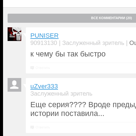
ВСЕ КОММЕНТАРИИ (20)
PUNISER
|
|
90913130
Заслуженный зритель
Оц
к чему бы так быстро
Ответить
uZver333
Заслуженный зритель
Еще серия???? Вроде предыд
истории поставила...
Ответить