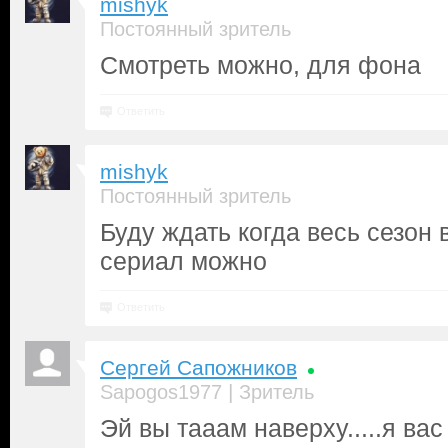
mishyk
Постоянный зритель
Смотреть можно, для фона
Ответить
mishyk
Постоянный зритель
Буду ждать когда весь сезон 
сериал можно
Ответить
Сергей Сапожников
|
Sapogos1977
Зритель
Эй вы тааам наверху.....я ва