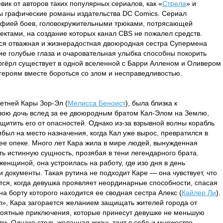
ик от авторов таких популярных сериалов, как «
Стрела
» и
ны графические романы издательства DC Comics. Сериал
афией боев, головокружительными трюками, потрясающей
ктами, на создание которых канал CBS не пожалел средств.
тся отважная и жизнерадостная двоюродная сестра Супермена
шие голубые глаза и очаровательная улыбка способны покорить
ргёрл существует в одной вселенной с Барри Алленом и Оливером
 героям вместе бороться со злом и несправедливостью.
летней Кары Зор-Эл (
Мелисса Беноист
), была близка к
вою дочь вслед за ее двоюродным братом Кал-Элом на Землю,
щитить его от опасностей. Однако из-за взрывной волны корабль
был на место назначения, когда Кал уже вырос, превратился в
ее опеке. Много лет Кара жила в мире людей, вынужденная
ть истинную сущность, прозябая в тени легендарного брата.
женщиной, она устроилась на работу, где изо дня в день
и документы. Такая рутина не подходит Каре — она чувствует, что
ется, когда девушка проявляет неординарные способности, спасая
а борту которого находится ее сводная сестра Алекс (
Кайлер Ли
).
л», Кара загорается желанием защищать жителей города от
ероятные приключения, которые принесут девушке не меньшую
али. Однако столь желанная жизнь таит в себе и множество