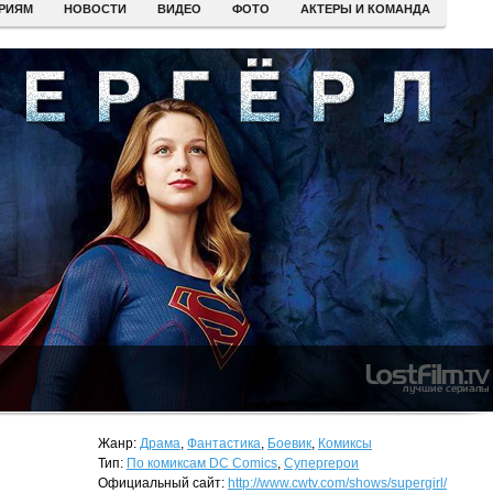
ЕРИЯМ
НОВОСТИ
ВИДЕО
ФОТО
АКТЕРЫ И КОМАНДА
Жанр:
Драма
,
Фантастика
,
Боевик
,
Комиксы
Тип:
По комиксам DC Comics
,
Супергерои
Официальный сайт:
http://www.cwtv.com/shows/supergirl/