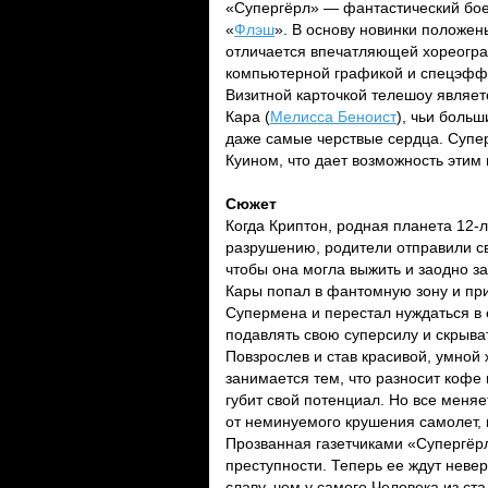
«Супергёрл» — фантастический боев
«
Флэш
». В основу новинки положе
отличается впечатляющей хореогр
компьютерной графикой и спецэффе
Визитной карточкой телешоу являе
Кара (
Мелисса Беноист
), чьи боль
даже самые черствые сердца. Супе
Куином, что дает возможность этим
Сюжет
Когда Криптон, родная планета 12-
разрушению, родители отправили с
чтобы она могла выжить и заодно за
Кары попал в фантомную зону и при
Супермена и перестал нуждаться в 
подавлять свою суперсилу и скрыва
Повзрослев и став красивой, умной 
занимается тем, что разносит кофе 
губит свой потенциал. Но все меня
от неминуемого крушения самолет, н
Прозванная газетчиками «Супергёр
преступности. Теперь ее ждут нев
славу, чем у самого Человека из ст