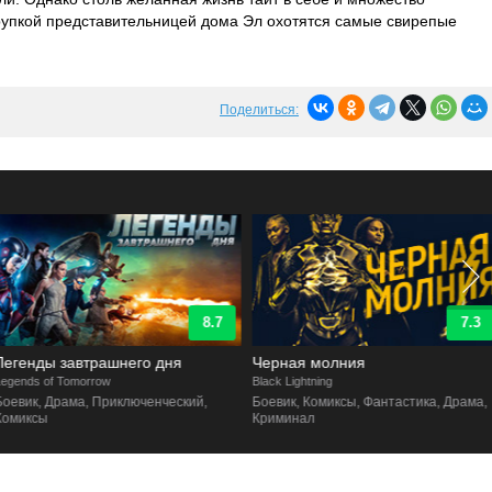
рупкой представительницей дома Эл охотятся самые свирепые
Поделиться:
8.7
7.3
Легенды завтрашнего дня
Черная молния
egends of Tomorrow
Black Lightning
Боевик, Драма, Приключенческий,
Боевик, Комиксы, Фантастика, Драма,
Комиксы
Криминал