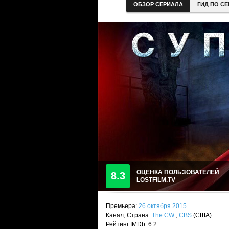
ОБЗОР СЕРИАЛА
ГИД ПО С
ОЦЕНКА ПОЛЬЗОВАТЕЛЕЙ
8.3
LOSTFILM.TV
Премьера:
26 октября 2015
Канал, Страна:
The CW
,
CBS
(США)
Рейтинг IMDb: 6.2