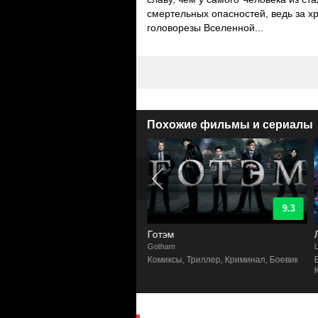
смертельных опасностей, ведь за х
головорезы Вселенной...
Похожие фильмы и сериалы
8.7
9.3
ела
Готэм
w
Gotham
L
люченческий, Комиксы, Боевик,
Комиксы, Триллер, Криминал, Боевик
ма