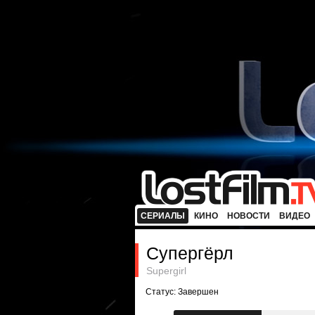
СЕРИАЛЫ
КИНО
НОВОСТИ
ВИДЕО
Супергёрл
Supergirl
Статус: Завершен