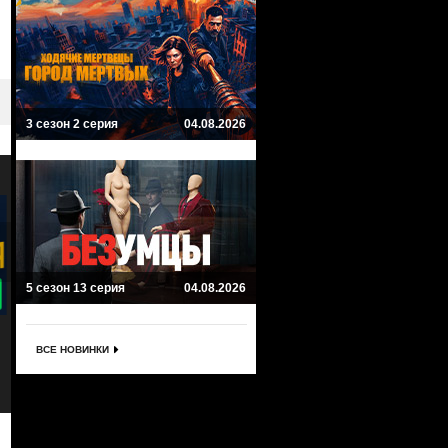
3 сезон 2 серия
04.08.2026
5 сезон 13 серия
04.08.2026
8.7
8
Криптон
Титаны
Krypton
Titans
ВСЕ НОВИНКИ
Драма, Комиксы, Приключенческий,
Приключенческий, Драма, Комиксы
Боевик, Фантастика
Боевик