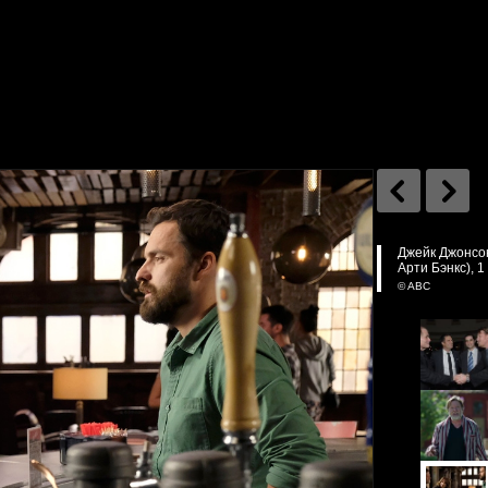
Джейк Джонсон
Арти Бэнкс), 
© ABC