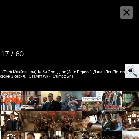
17 / 60
 (Грей МакКоннелл), Коби Смолдерс (Декс Периос), Донал Лог (Детектив
1 сезон 3 серия, «Стамптаун» (Stumptown)