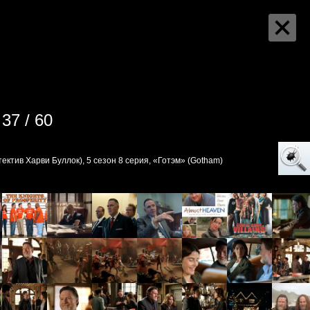
37 / 60
тектив Харви Буллок), 5 сезон 8 серия, «Готэм» (Gotham)