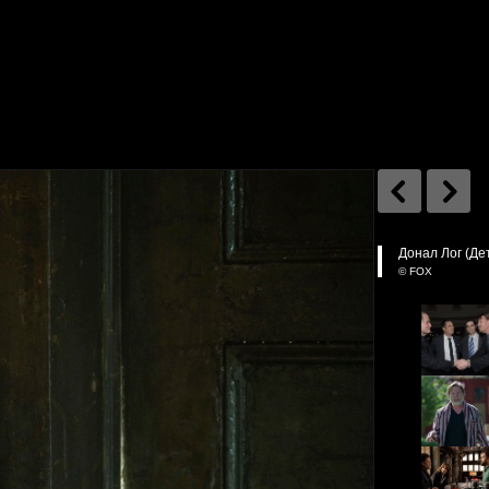
Донал Лог (Де
© FOX