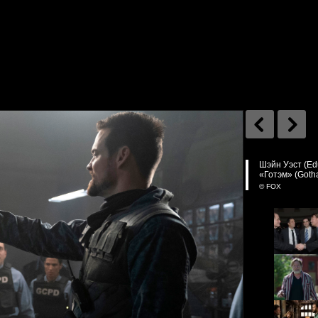
Шэйн Уэст (Edu
«Готэм» (Goth
© FOX