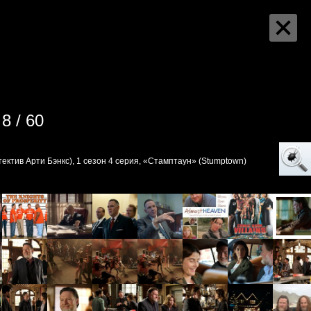
8 / 60
тектив Арти Бэнкс), 1 сезон 4 серия, «Стамптаун» (Stumptown)