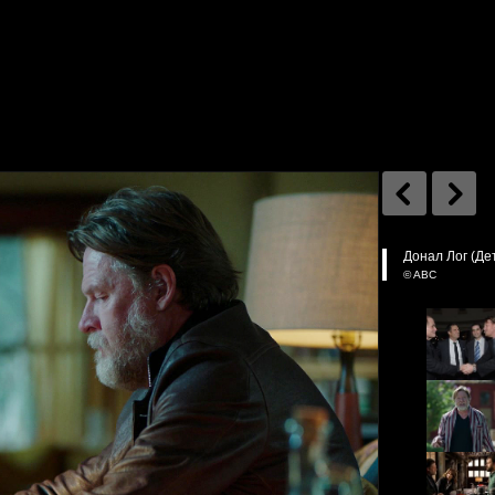
Донал Лог (Де
© ABC