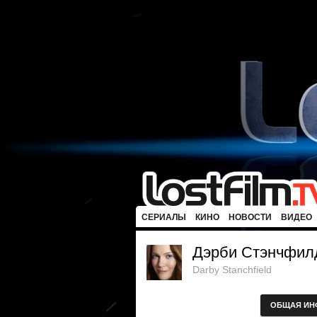
СЕРИАЛЫ
КИНО
НОВОСТИ
ВИДЕО
Дэрби Стэнчфил
Darby Stanchfield
ОБЩАЯ ИН