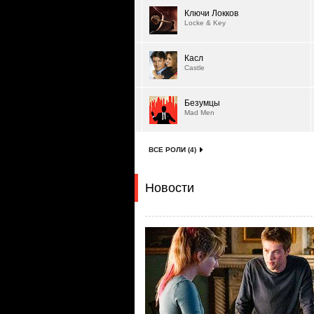
Ключи Локков
Locke & Key
Касл
Castle
Безумцы
Mad Men
ВСЕ РОЛИ (4)
Новости