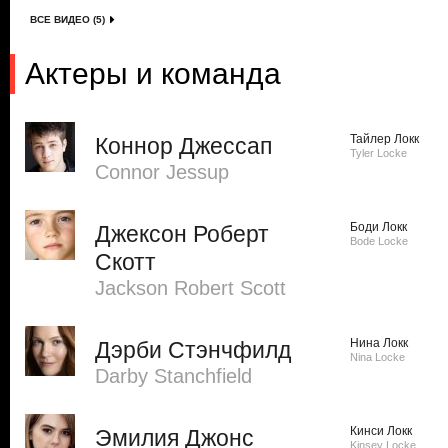
ВСЕ ВИДЕО (5)
Актеры и команда
Тайлер Локк
Коннор Джессап
Tyler Locke
Connor Jessup
Боди Локк
Джексон Роберт
Bode Locke
Скотт
Jackson Robert Scott
Нина Локк
Дэрби Стэнчфилд
Nina Locke
Darby Stanchfield
Кинси Локк
Эмилия Джонс
Kinsey Locke