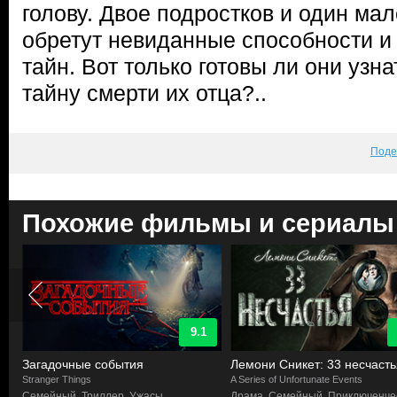
голову. Двое подростков и один ма
обретут невиданные способности и
тайн. Вот только готовы ли они узн
тайну смерти их отца?..
Поде
Похожие фильмы и сериалы
9.1
Загадочные события
Лемони Сникет: 33 несчасть
Stranger Things
A Series of Unfortunate Events
Семейный, Триллер, Ужасы,
Драма, Семейный, Приключенче