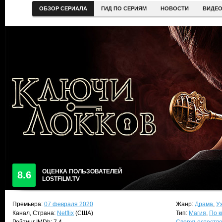
ОБЗОР СЕРИАЛА
ГИД ПО СЕРИЯМ
НОВОСТИ
ВИДЕ
ОЦЕНКА ПОЛЬЗОВАТЕЛЕЙ
8.6
LOSTFILM.TV
Премьера:
07 февраля 2020
Жанр:
Драма
,
У
Канал, Страна:
Netflix
(США)
Тип:
Магия
,
По к