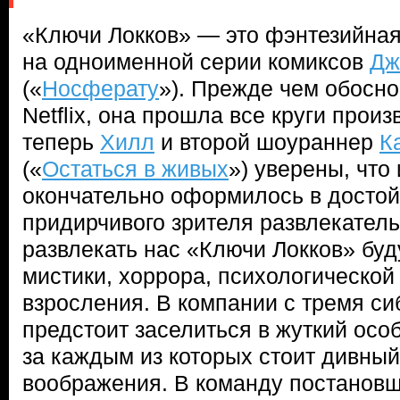
«Ключи Локков» — это фэнтезийная
на одноименной серии комиксов
Дж
(«
Носферату
»). Прежде чем обосн
Netflix, она прошла все круги произ
теперь
Хилл
и второй шоураннер
К
(«
Остаться в живых
») уверены, что
окончательно оформилось в досто
придирчивого зрителя развлекатель
развлекать нас «Ключи Локков» буд
мистики, хоррора, психологической
взросления. В компании с тремя с
предстоит заселиться в жуткий особ
за каждым из которых стоит дивный
воображения. В команду постанов