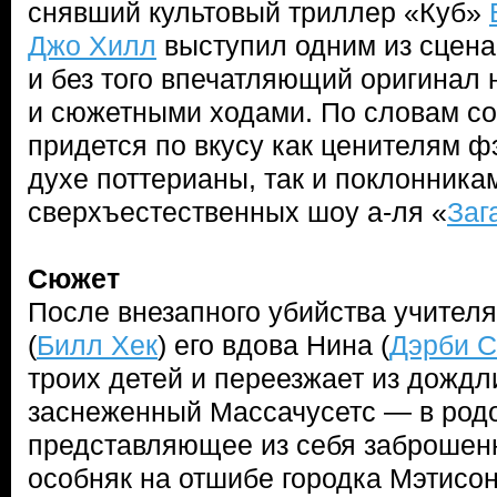
снявший культовый триллер «Куб»
Джо Хилл
выступил одним из сцена
и без того впечатляющий оригинал
и сюжетными ходами. По словам со
придется по вкусу как ценителям ф
духе поттерианы, так и поклонник
сверхъестественных шоу а-ля «
Заг
Сюжет
После внезапного убийства учител
(
Билл Хек
) его вдова Нина (
Дэрби 
троих детей и переезжает из дождл
заснеженный Массачусетс — в родо
представляющее из себя заброшен
особняк на отшибе городка Мэтисон