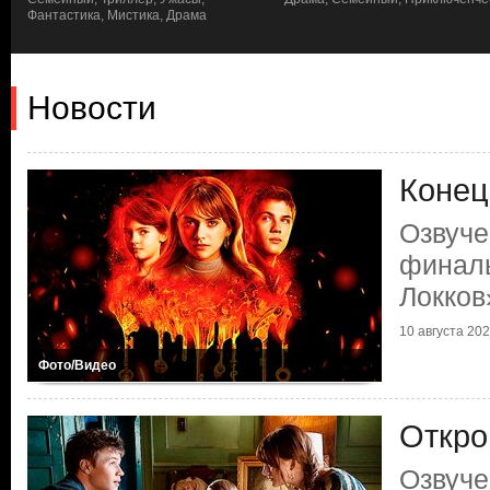
Фантастика, Мистика, Драма
Новости
Конец
Озвуче
финаль
Локков
10 августа 2022
Фото/Видео
Откро
Озвуче