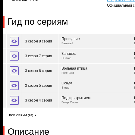
Рейтинг IMDb: 7.4
Сверхъестеств
Официальный с
Гид по сериям
Прощание
3 сезон 8 серия
Farewell
Занавес
3 сезон 7 серия
Curtain
Вольная птица
3 сезон 6 серия
Free Bird
Осада
3 сезон 5 серия
Siege
Под прикрытием
3 сезон 4 серия
Deep Cover
ВСЕ СЕРИИ (28)
Описание