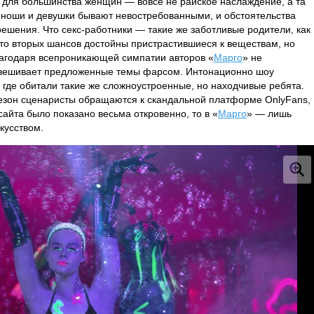
 для большинства женщин — вовсе не райское наслаждение, а та
юноши и девушки бывают невостребованными, и обстоятельства
ешения. Что секс-работники — такие же заботливые родители, как
то вторых шансов достойны пристрастившиеся к веществам, но
лагодаря всепроникающей симпатии авторов «
Марго
» не
анавешивает предложенные темы фарсом. Интонационно шоу
, где обитали такие же сложноустроенные, но находчивые ребята.
сезон сценаристы обращаются к скандальной платформе OnlyFans,
айта было показано весьма откровенно, то в «
Марго
» — лишь
кусством.