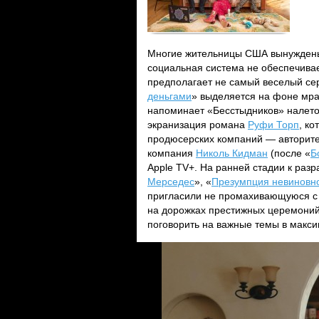
Многие жительницы США вынуждены 
социальная система не обеспечивае
предполагает не самый веселый се
деньгами
» выделяется на фоне мра
напоминает «Бесстыдников» налето
экранизация романа
Руфи Торп
, к
продюсерских компаний — авторите
компания
Николь Кидман
(после «
Б
Apple TV+. На ранней стадии к раз
Мерседес
», «
Презумпция невиновн
пригласили не промахивающуюся с
на дорожках престижных церемоний
поговорить на важные темы в макс