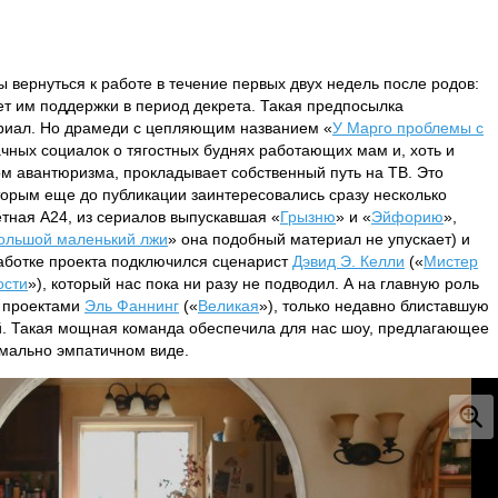
вернуться к работе в течение первых двух недель после родов:
т им поддержки в период декрета. Такая предпосылка
риал. Но драмеди с цепляющим названием «
У Марго проблемы с
чных социалок о тягостных буднях работающих мам и, хоть и
м авантюризма, прокладывает собственный путь на ТВ. Это
оторым еще до публикации заинтересовались сразу несколько
тная A24, из сериалов выпускавшая «
Грызню
» и «
Эйфорию
»,
ольшой маленький лжи
» она подобный материал не упускает) и
работке проекта подключился сценарист
Дэвид Э. Келли
(«
Мистер
ости
»), который нас пока ни разу не подводил. А на главную роль
 проектами
Эль Фаннинг
(«
Великая
»), только недавно блиставшую
. Такая мощная команда обеспечила для нас шоу, предлагающее
имально эмпатичном виде.