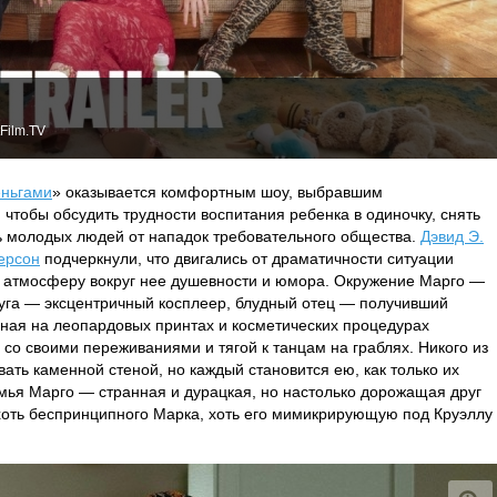
Film.TV
еньгами
» оказывается комфортным шоу, выбравшим
 чтобы обсудить трудности воспитания ребенка в одиночку, снять
ть молодых людей от нападок требовательного общества.
Дэвид Э.
ерсон
подчеркнули, что двигались от драматичности ситуации
ь атмосферу вокруг нее душевности и юмора. Окружение Марго —
руга — эксцентричный косплеер, блудный отец — получивший
ная на леопардовых принтах и косметических процедурах
со своими переживаниями и тягой к танцам на граблях. Никого из
ать каменной стеной, но каждый становится ею, как только их
семья Марго — странная и дурацкая, но настолько дорожащая друг
г хоть беспринципного Марка, хоть его мимикрирующую под Круэллу