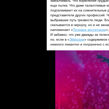
замалчивать. Что кормление грудью
еще пытка. Что даже талантливые 
подталкивают их на сомнительные р
представители других профессий. Ч
выбравшие путь трезвости люди. Б
скатывается в чернуху, но и не з
напоминает «
Половое воспитание
»
И забавно, что уже дважды за теле
но, если в «
Эйфории
» содержимое с
немного пикантно и погранично с ис