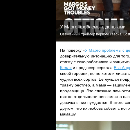
У Марго проблемы с деньгами
Озвученный трейлер первого сезона. Lost
На поверку «
У Марго проблемы с д
доверительную интонацию для того,
стигму с секс-работников и защити
Келли
и продюсер сериала
Ева Анд
своей героини, но не хотели лишат
чудики всех сортов. Ее лучшая под
травму рестлер, а мама — зациклен
продавщица. Это сложные личности 
них по отдельности невозможно назв
девочка в них нуждается. В итоге 
другом, что их любовь собьет с но
мамашу.