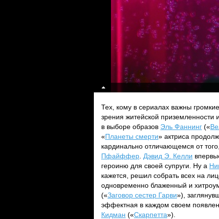
Тех, кому в сериалах важны громкие
зрения житейской приземленности и
в выборе образов
Эль Фаннинг
(«
Ве
«
Планеты смерти
» актриса продолж
кардинально отличающемся от того,
Пфайффер
.
Дэвид Э. Келли
впервые
героиню для своей супруги. Ну а
Ни
кажется, решил собрать всех на лиц
одновременно блаженный и хитро
(«
Заговор сестер Гарви
»), загляну
эффектная в каждом своем появлени
Кидман
(«
Скарпетта
»).