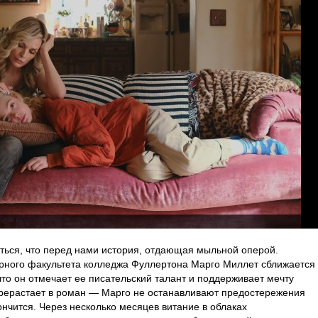
ться, что перед нами история, отдающая мыльной оперой.
урного факультета колледжа Фуллертона Марго Миллет сближается
что он отмечает ее писательский талант и поддерживает мечту
ерерастает в роман — Марго не останавливают предостережения
кончится. Через несколько месяцев витание в облаках