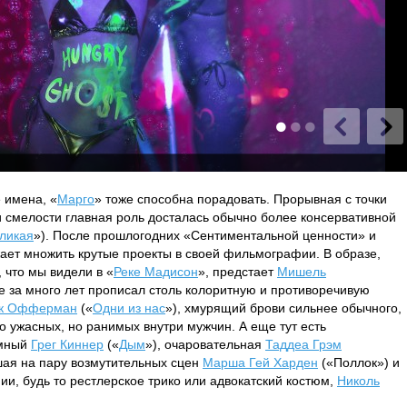
 имена, «
Марго
» тоже способна порадовать. Прорывная с точки
 смелости главная роль досталась обычно более консервативной
ликая
»). После прошлогодних «Сентиментальной ценности» и
ает множить крутые проекты в своей фильмографии. В образе,
 что мы видели в «
Реке Мадисон
», предстает
Мишель
 за много лет прописал столь колоритную и противоречивую
к Офферман
(«
Одни из нас
»), хмурящий брови сильнее обычного,
о ужасных, но ранимых внутри мужчин. А еще тут есть
умный
Грег Киннер
(«
Дым
»), очаровательная
Таддеа Грэм
вшая на пару возмутительных сцен
Марша Гей Харден
(«Поллок») и
и, будь то рестлерское трико или адвокатский костюм,
Николь