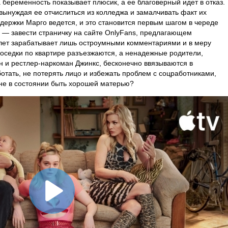
 беременность показывает плюсик, а ее благоверный идет в отказ.
вынуждая ее отчислиться из колледжа и замалчивать факт их
держки Марго ведется, и это становится первым шагом в череде
 — завести страничку на сайте OnlyFans, предлагающем
ллет зарабатывает лишь остроумными комментариями и в меру
 соседки по квартире разъезжаются, а ненадежные родители,
 и рестлер-наркоман Джинкс, бесконечно ввязываются в
отать, не потерять лицо и избежать проблем с соцработниками,
 не в состоянии быть хорошей матерью?