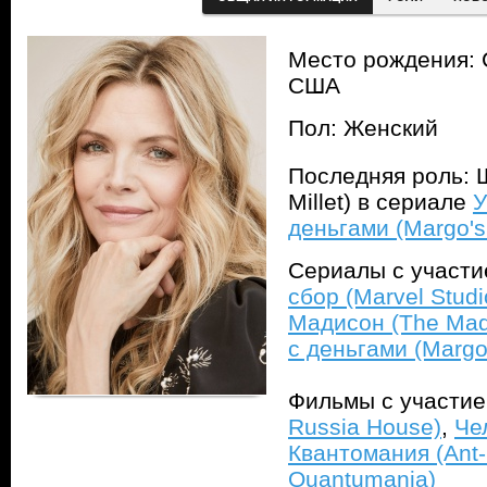
Место рождения: 
США
Пол: Женский
Последняя роль: 
Millet) в сериале
У
деньгами (Margo's
Сериалы с участ
сбор (Marvel Stud
Мадисон (The Mad
с деньгами (Margo
Фильмы с участи
Russia House)
,
Че
Квантомания (Ant
Quantumania)