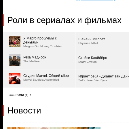
Роли в сериалах и фильмах
У Марго проблемы с
Шайенн Миллет
деньгами
Shyanne Millet
Margo's Got Money Troubles
Река Мадисон
Стэйси Клайбёрн
The Madison
Stacy Clyburn
Студия Marvel: Общий сбор
Играет себя - Джанет ван Дай
Marvel Studios: Assembled
Self - Janet Van Dyne
ВСЕ РОЛИ (5)
Новости