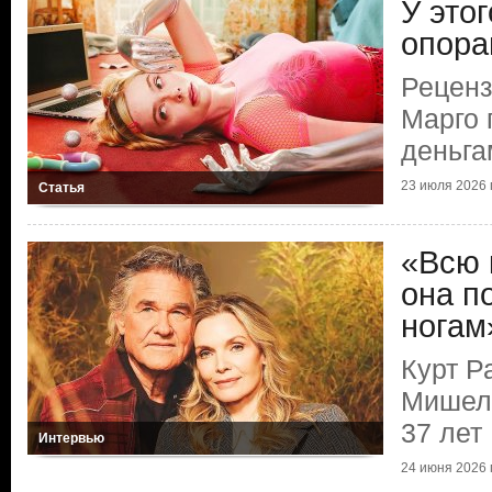
У это
опора
Реценз
Марго 
деньга
23 июля 2026 г
Статья
«Всю 
она п
ногам
Курт Р
Мишел
37 лет
Интервью
24 июня 2026 г