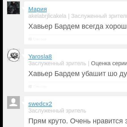
Мария
|
akelabrjlicakela
Заслуженный зрител
Хавьер Бардем всегда хорош 
Ответить
Yarosla8
|
Заслуженный зритель
Оценка серии
Хавьер Бардем убашит шо д
Ответить
swedcx2
Заслуженный зритель
Прям круто. Очень нравится 