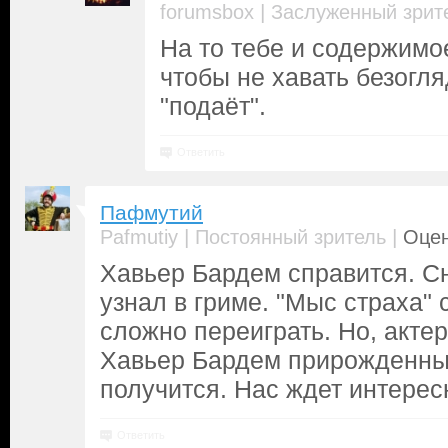
|
forumsbox
Заслуженный зрит
На то тебе и содержимо
чтобы не хавать безогляд
"подаёт".
Ответить
Пафмутий
|
|
Pafmutiy
Постоянный зритель
Оцен
Хавьер Бардем справится. С
узнал в гриме. "Мыс страха" 
сложно переиграть. Но, акте
Хавьер Бардем прирожденный
получится. Нас ждет интерес
Ответить