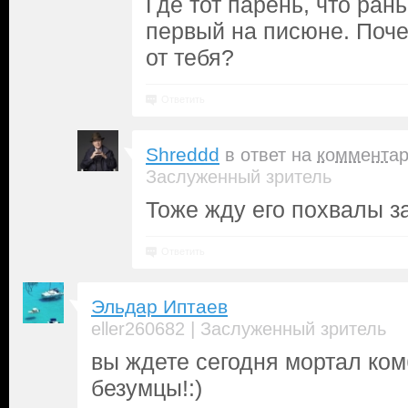
Где тот парень, что ран
первый на писюне. Поче
от тебя?
Ответить
Shreddd
в ответ на
коммента
Заслуженный зритель
Тоже жду его похвалы з
Ответить
Эльдар Иптаев
|
eller260682
Заслуженный зритель
вы ждете сегодня мортал ком
безумцы!:)