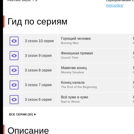
Рейтинг IMDb: 7.9
Официальный с
mercedes/
Гид по сериям
Горящий человек
3 сезон 10 серия
Burning Man
Финишная прямая
3 сезон 9 серия
Crunch Time
Мамочке конец
3 сезон 8 серия
Mommy Deadest
Конец начала
3 сезон 7 серия
The End of the Beginning
Всё хуже и хуже
3 сезон 6 серия
Bad to Worse
ВСЕ СЕРИИ (30)
Описание