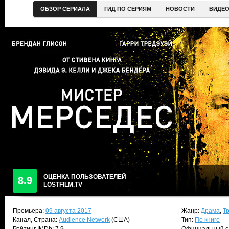
ОБЗОР СЕРИАЛА
ГИД ПО СЕРИЯМ
НОВОСТИ
ВИДЕ
ОЦЕНКА ПОЛЬЗОВАТЕЛЕЙ
8.9
LOSTFILM.TV
Премьера:
09 августа 2017
Жанр:
Драма
,
Т
Канал, Страна:
Audience Network
(США)
Тип:
По книге