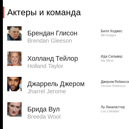
Актеры и команда
Билл Ходжес
Брендан Глисон
Bill Hodges
Brendan Gleeson
Ида Сильвер
Холланд Тейлор
Ida Silver
Holland Taylor
Джером Робинсо
Джаррель Джером
Jerome Robinson
Jharrel Jerome
Лу Линклаттер
Брида Вул
Lou Linklatter
Breeda Wool