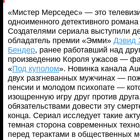
«Мистер Мерседес» — это телевиз
одноименного детективного роман
Создателями сериала выступили д
обладатель премии «Эмми»
Дэвид 
Бендер
, ранее работавший над дру
произведению Короля ужасов — фа
«
Под куполом
». Новинка канала Au
двух разгневанных мужчинах — пож
пенсии и молодом психопате — кот
изощренную игру друг против друг
обязательствами довести эту смер
конца. Сериал исследует такие акт
темная сторона современных техно
перед терактами в общественных м