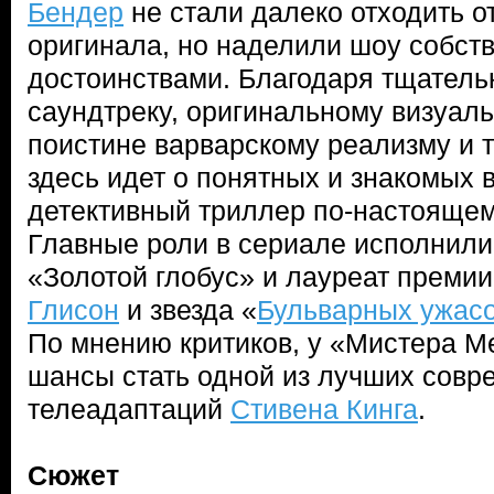
Бендер
не стали далеко отходить о
оригинала, но наделили шоу собст
достоинствами. Благодаря тщател
саундтреку, оригинальному визуа
поистине варварскому реализму и т
здесь идет о понятных и знакомых 
детективный триллер по-настоящем
Главные роли в сериале исполнили
«Золотой глобус» и лауреат прем
Глисон
и звезда «
Бульварных ужас
По мнению критиков, у «Мистера М
шансы стать одной из лучших сов
телеадаптаций
Стивена Кинга
.
Сюжет