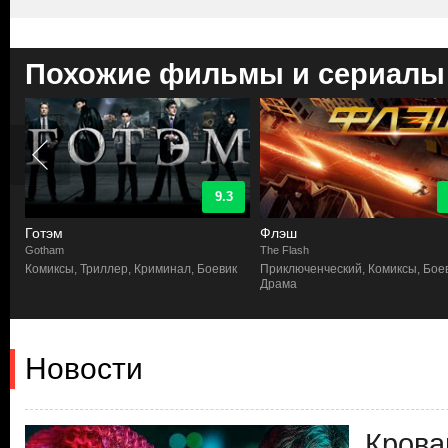
Похожие фильмы и сериалы
9.3
Готэм
Флэш
Gotham
The Flash
Комиксы, Триллер, Криминал, Боевик
Приключенческий, Комиксы, Боев
Драма
Новости
Крова