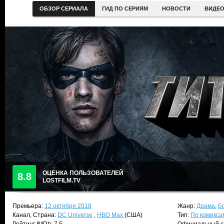
ОБЗОР СЕРИАЛА
ГИД ПО СЕРИЯМ
НОВОСТИ
ВИДЕ
ОЦЕНКА ПОЛЬЗОВАТЕЛЕЙ
8.8
LOSTFILM.TV
Премьера:
12 октября 2018
Жанр:
Драма
,
Б
Канал, Страна:
DC Universe
,
HBO Max
(США)
Тип:
По комикса