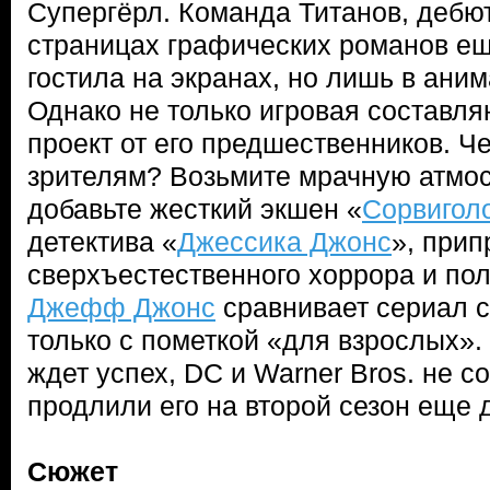
Супергёрл. Команда Титанов, дебю
страницах графических романов еще
гостила на экранах, но лишь в ани
Однако не только игровая составл
проект от его предшественников. Че
зрителям? Возьмите мрачную атмо
добавьте жесткий экшен «
Сорвигол
детектива «
Джессика Джонс
», при
сверхъестественного хоррора и пол
Джефф Джонс
сравнивает сериал с
только с пометкой «для взрослых». 
ждет успех, DC и Warner Bros. не с
продлили его на второй сезон еще 
Сюжет