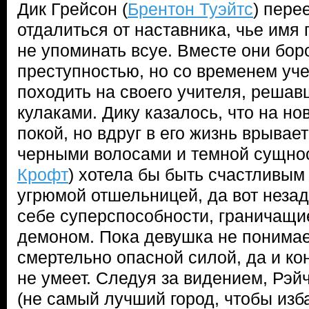
Дик Грейсон (
Брентон Туэйтс
) пере
отдалиться от наставника, чье имя
не упоминать всуе. Вместе они бор
преступностью, но со временем уче
походить на своего учителя, реша
кулаками. Дику казалось, что на но
покой, но вдруг в его жизнь врывае
черными волосами и темной сущнос
Крофт
) хотела бы быть счастливым
угрюмой отшельницей, да вот незад
себе суперспособности, граничащи
демоном. Пока девушка не понимает
смертельно опасной силой, да и ко
не умеет. Следуя за видением, Рэйч
(не самый лучший город, чтобы изб