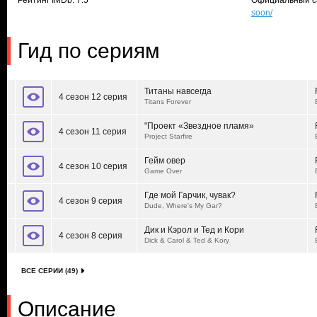
Рейтинг IMDb: 7.5
Официальный с
soon/
Гид по сериям
Титаны навсегда
4 сезон 12 серия
Titans Forever
"Проект «Звездное пламя»
4 сезон 11 серия
Project Starfire
Гейм овер
4 сезон 10 серия
Game Over
Где мой Гарчик, чувак?
4 сезон 9 серия
Dude, Where's My Gar?
Дик и Кэрол и Тед и Кори
4 сезон 8 серия
Dick & Carol & Ted & Kory
ВСЕ СЕРИИ (49)
Описание