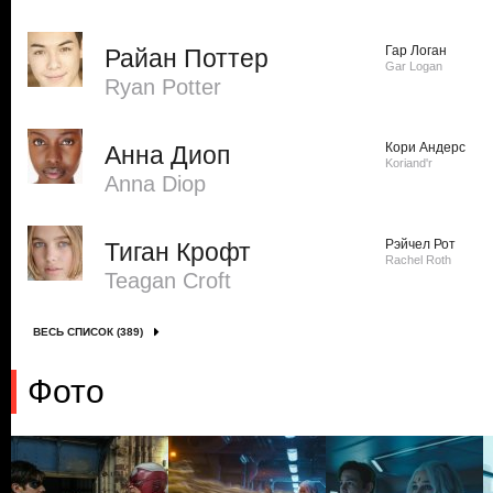
Гар Логан
Райан Поттер
Gar Logan
Ryan Potter
Кори Андерс
Анна Диоп
Koriand'r
Anna Diop
Рэйчел Рот
Тиган Крофт
Rachel Roth
Teagan Croft
ВЕСЬ СПИСОК (389)
Фото