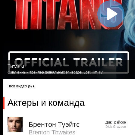
Титаны
Озвученный трейлер финальных эпизодов. LostFilm.TV
ВСЕ ВИДЕО (9)
Актеры и команда
Дик Грэйсон
Брентон Туэйтс
Dick Grayson
Brenton Thwaites