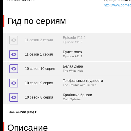
Рейтинг IMDb: 8.5
Официальный с
http://www.comed
Гид по сериям
Episode #11.2
11 сезон 2 серия
Episode #11.2
Будет мясо
11 сезон 1 серия
Episode #11.1
Белая дыра
10 сезон 10 серия
The White Hole
Трюфельные трудности
10 сезон 9 серия
The Trouble with Truffles
Крабовые брызги
10 сезон 8 серия
Crab Splatter
ВСЕ СЕРИИ (156)
Описание