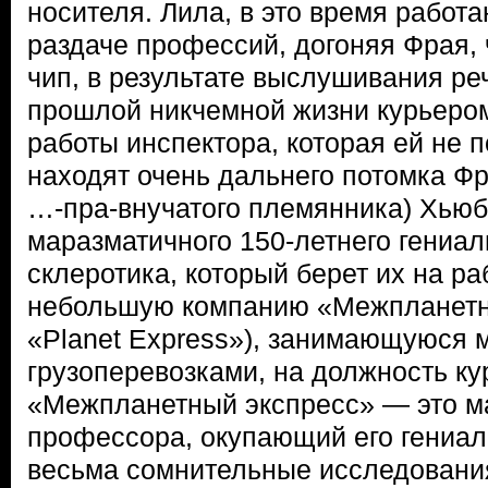
носителя. Лила, в это время работ
раздаче профессий, догоняя Фрая,
чип, в результате выслушивания ре
прошлой никчемной жизни курьером
работы инспектора, которая ей не п
находят очень дальнего потомка Фр
…-пра-внучатого племянника) Хью
маразматичного 150-летнего гениал
склеротика, который берет их на ра
небольшую компанию «Межпланетны
«Planet Express»), занимающуюся 
грузоперевозками, на должность ку
«Межпланетный экспресс» — это м
профессора, окупающий его гениал
весьма сомнительные исследования