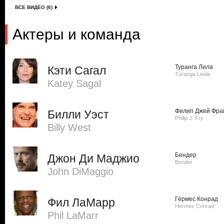
ВСЕ ВИДЕО (6)
Актеры и команда
Туранга Лила
Кэти Сагал
Turanga Leela
Katey Sagal
Филип Джей Фра
Билли Уэст
Philip J. Fry
Billy West
Бендер
Джон Ди Маджио
Bender
John DiMaggio
Гермес Конрад
Фил ЛаМарр
Hermes Conrad
Phil LaMarr