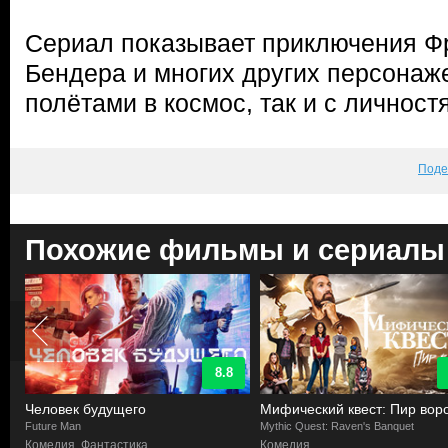
Сериал показывает приключения Фр
Бендера и многих других персонаже
полётами в космос, так и с личност
Поде
Похожие фильмы и сериалы
8.8
но
Человек будущего
Мифический квест: Пир вор
Future Man
Mythic Quest: Raven's Banquet
Комедия, Фантастика
Комедия