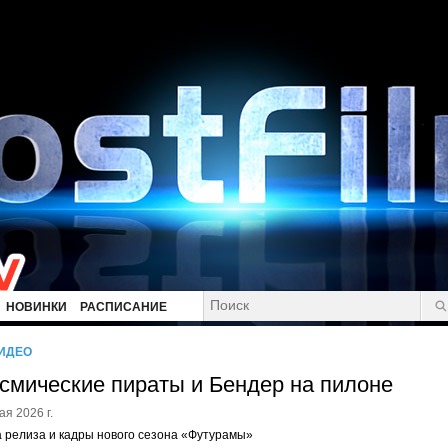
НОВИНКИ
РАСПИСАНИЕ
ИДЕО
смические пираты и Бендер на пилоне
ая 2026 г.
 релиза и кадры нового сезона «Футурамы»