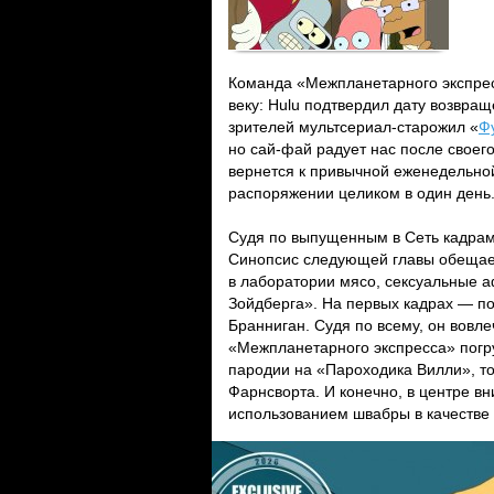
Команда «Межпланетарного экспрес
веку: Hulu подтвердил дату возвр
зрителей мультсериал-старожил «
Ф
но сай-фай радует нас после своего
вернется к привычной еженедельной
распоряжении целиком в один день
Судя по выпущенным в Сеть кадрам
Синопсис следующей главы обещает
в лаборатории мясо, сексуальные 
Зойдберга». На первых кадрах — по
Бранниган. Судя по всему, он вовл
«Межпланетарного экспресса» погр
пародии на «Пароходика Вилли», т
Фарнсворта. И конечно, в центре в
использованием швабры в качестве