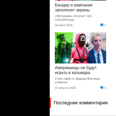
Бендер и компания
заполонят экраны
«Футурама» получит три
спецэпизода
26 июля 2026
5
Американцы не будут
играть в кальмара
Спин-офф от Дэвида Финчера
отменен
07 августа 2026
6
Последние комментарии