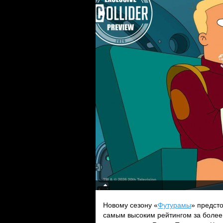
Новому сезону «
Футурамы
» предст
самым высоким рейтингом за более