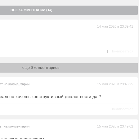
ВСЕ КОММЕНТАРИИ (14)
14 мая 2026 в 23:39:41
|
Пожаловаться
еще 6 комментариев
ет на
комментарий
15 мая 2026 в 23:48:25
еально хочешь конструктивный диалог вести да ?.
Пожаловаться
ет на
комментарий
15 мая 2026 в 23:49:02
 деловые переговоры.