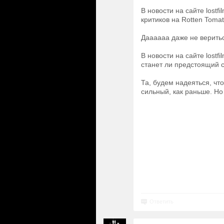
В новости на сайте lost
критиков на Rotten Tomat
Даааааа даже не веритьс
В новости на сайте lostf
станет ли предстоящий с
Та, будем надеяться, чт
сильный, как раньше. Но
Ответить