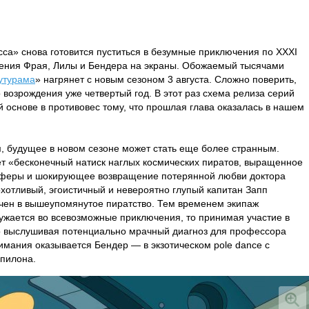
са» снова готовится пуститься в безумные приключения по XXXI
ащения Фрая, Лилы и Бендера на экраны. Обожаемый тысячами
утурама
» нагрянет с новым сезоном 3 августа. Сложно поверить,
 возрождения уже четвертый год. В этот раз схема релиза серий
 основе в противовес тому, что прошлая глава оказалась в нашем
.
, будущее в новом сезоне может стать еще более странным.
 «бесконечный натиск наглых космических пиратов, выращенное
аферы и шокирующее возвращение потерянной любви доктора
хотливый, эгоистичный и невероятно глупый капитан Запп
ечен в вышеупомянутое пиратство. Тем временем экипаж
ужается во всевозможные приключения, то принимая участие в
о выслушивая потенциально мрачный диагноз для профессора
нимания оказывается Бендер — в экзотическом pole dance с
 пилона.