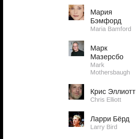
Мария
Бэмфорд
Maria Bamford
Марк
Мазерсбо
Mark
Mothersbaugh
Крис Эллиотт
Chris Elliott
Ларри Бёрд
Larry Bird