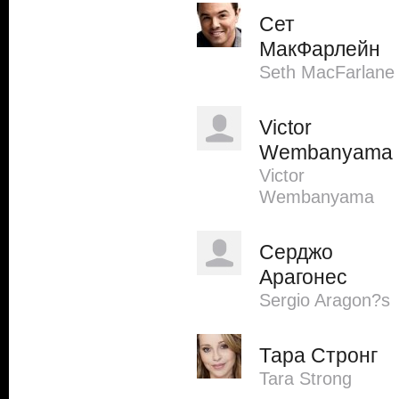
Сет
МакФарлейн
Seth MacFarlane
Victor
Wembanyama
Victor
Wembanyama
Серджо
Арагонес
Sergio Aragon?s
Тара Стронг
Tara Strong