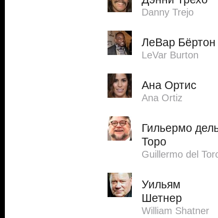
Danny Trejo
ЛеВар Бёртон
LeVar Burton
Ана Ортис
Ana Ortiz
Гильермо дел
Торо
Guillermo del Tor
Уильям
Шетнер
William Shatner