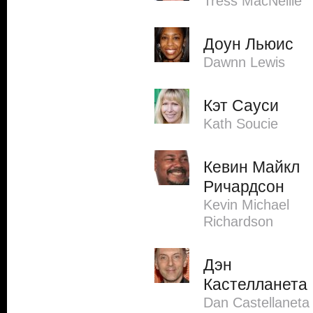
Tress MacNeille
Доун Льюис
Dawnn Lewis
Кэт Сауси
Kath Soucie
Кевин Майкл
Ричардсон
Kevin Michael
Richardson
Дэн
Кастелланета
Dan Castellaneta