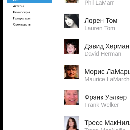
Все
Phil LaMarr
Актеры
Режиссеры
Продюсеры
Лорен Том
Сценаристы
Lauren Tom
Дэвид Херман
David Herman
Морис ЛаМар
Maurice LaMarch
Фрэнк Уэлкер
Frank Welker
Тресс МакНил