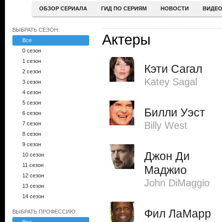
ОБЗОР СЕРИАЛА
ГИД ПО СЕРИЯМ
НОВОСТИ
ВИДЕ
ВЫБРАТЬ СЕЗОН:
Актеры
Все
0 сезон
1 сезон
Кэти Сагал
2 сезон
Katey Sagal
3 сезон
4 сезон
5 сезон
Билли Уэст
6 сезон
Billy West
7 сезон
8 сезон
9 сезон
Джон Ди
10 сезон
11 сезон
Маджио
12 сезон
John DiMaggio
13 сезон
14 сезон
Фил ЛаМарр
ВЫБРАТЬ ПРОФЕССИЮ: