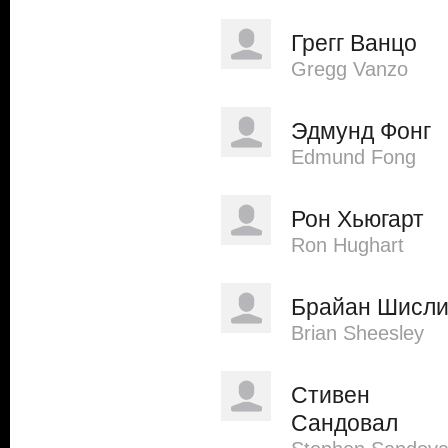
Грегг Ванцо
Gregg Vanzo
Эдмунд Фонг
Edmund Fong
Рон Хьюгарт
Ron Hughart
Брайан Шисл
Brian Sheesley
Стивен
Сандовал