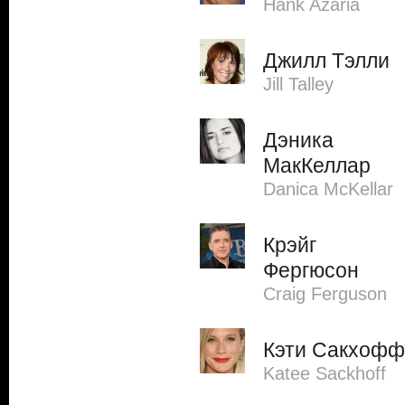
Hank Azaria
Джилл Тэлли
Jill Talley
Дэника
МакКеллар
Danica McKellar
Крэйг
Фергюсон
Craig Ferguson
Кэти Сакхофф
Katee Sackhoff