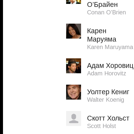
О’Брайен
Conan O'Brien
Карен
Маруяма
Karen Maruyama
Адам Хоровиц
Adam Horovitz
Уолтер Кениг
Walter Koenig
Скотт Хольст
Scott Holst