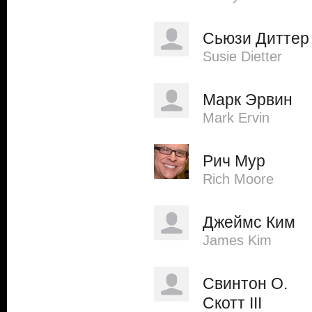
Сьюзи Диттер
Susie Dietter
Марк Эрвин
Mark Ervin
Рич Мур
Rich Moore
Джеймс Ким
James Kim
Свинтон О.
Скотт III