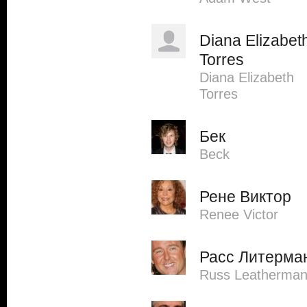
Diana Elizabet
Torres
Diana Elizabeth
Torres
Бек
Beck
Рене Виктор
Renee Victor
Расс Литерма
Russ Leatherma