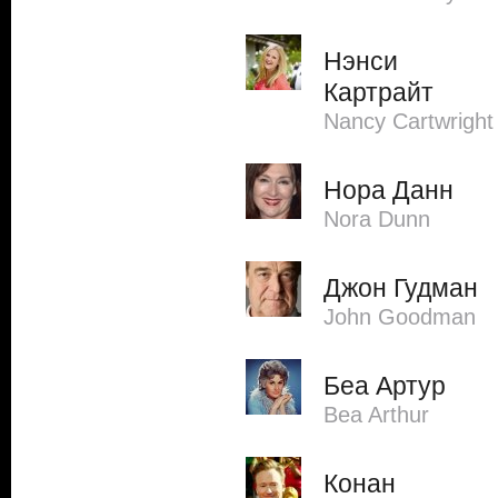
Нэнси
Картрайт
Nancy Cartwright
Нора Данн
Nora Dunn
Джон Гудман
John Goodman
Беа Артур
Bea Arthur
Конан