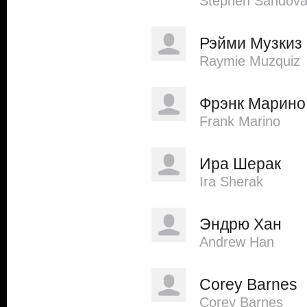
Stephen Sandova
Рэйми Музкиз
Raymie Muzquiz
Фрэнк Марино
Frank Marino
Ира Шерак
Ira Sherak
Эндрю Хан
Andrew Han
Corey Barnes
Corey Barnes