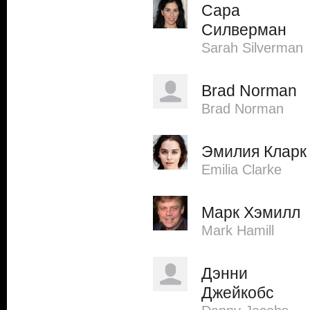
Сара
Силверман
Sarah Silverman
Brad Norman
Brad Norman
Эмилия Кларк
Emilia Clarke
Марк Хэмилл
Mark Hamill
Дэнни
Джейкобс