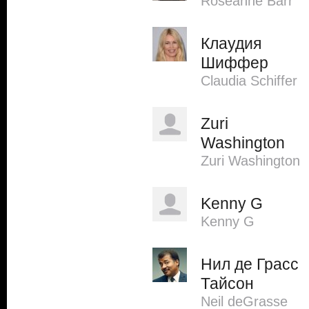
Roseanne Barr
Клаудия
Шиффер
Claudia Schiffer
Zuri
Washington
Zuri Washington
Kenny G
Kenny G
Нил де Грасс
Тайсон
Neil deGrasse