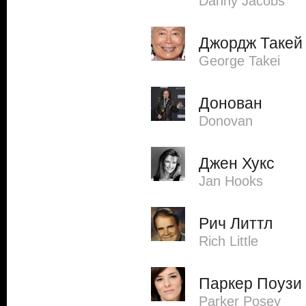
Danny Jacobs
Джордж Такей
George Takei
Донован
Donovan
Джен Хукс
Jan Hooks
Рич Литтл
Rich Little
Паркер Поузи
Parker Posey