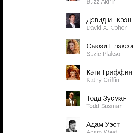
Buzz Aldrin
Дэвид И. Коэн
David X. Cohen
Сьюзи Плэксо
Suzie Plakson
Кэти Гриффин
Kathy Griffin
Тодд Зусман
Todd Susman
Адам Уэст
Adam West