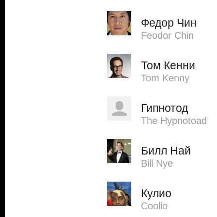
Федор Чин
Feodor Chin
Том Кенни
Tom Kenny
Гипнотод
The Hypnotoad
Билл Най
Bill Nye
Кулио
Coolio