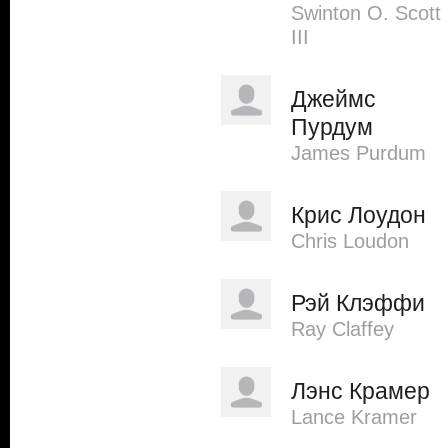
Swinton O. Scott
III
Джеймс
Пурдум
James Purdum
Крис Лоудон
Chris Loudon
Рэй Клэффи
Ray Claffey
Лэнс Крамер
Lance Kramer