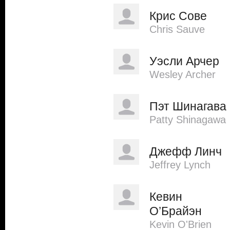
Крис Сове
Chris Sauve
Уэсли Арчер
Wesley Archer
Пэт Шинагава
Patty Shinagawa
Джефф Линч
Jeffrey Lynch
Кевин
О’Брайэн
Kevin O'Brien