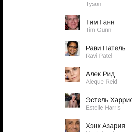
Tyson
Тим Ганн
Tim Gunn
Рави Патель
Ravi Patel
Алек Рид
Aleque Reid
Эстель Харри
Estelle Harris
Хэнк Азария