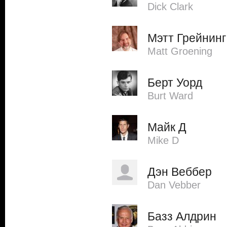
Dick Clark
Мэтт Грейнинг
Matt Groening
Берт Уорд
Burt Ward
Майк Д
Mike D
Дэн Веббер
Dan Vebber
Базз Алдрин