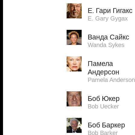
Е. Гари Гигакс
E. Gary Gygax
Ванда Сайкс
Wanda Sykes
Памела
Андерсон
Pamela Anderson
Боб Юкер
Bob Uecker
Боб Баркер
Bob Barker