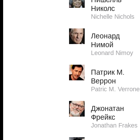
Николс
Nichelle Nichols
Леонард
Нимой
Leonard Nimoy
Патрик М.
Веррон
Patric M. Verrone
Джонатан
Фрейкс
Jonathan Frakes