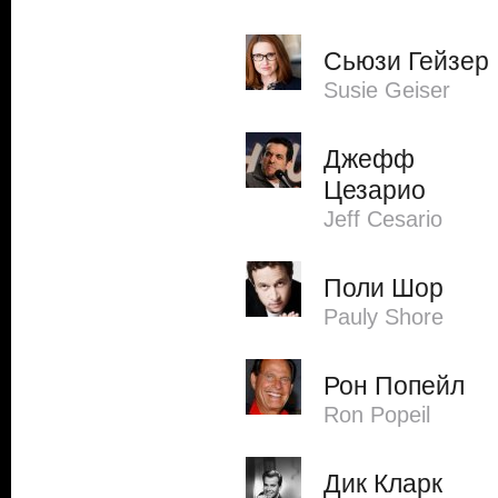
Сьюзи Гейзер
Susie Geiser
Джефф
Цезарио
Jeff Cesario
Поли Шор
Pauly Shore
Рон Попейл
Ron Popeil
Дик Кларк