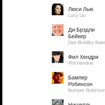
Люси Лью
Lucy Liu
Ди Брэдли
Бейкер
Dee Bradley Bak
Фил Хендри
Phil Hendrie
Бампер
Робинсон
Bumper Robinso
Нишелль