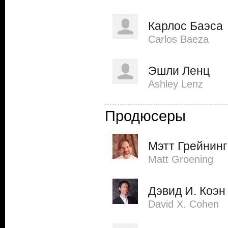
Карлос Баэса
Carlos Baeza
Эшли Ленц
Ashley Lenz
Продюсеры
Мэтт Грейнинг
Matt Groening
Дэвид И. Коэн
David X. Cohen