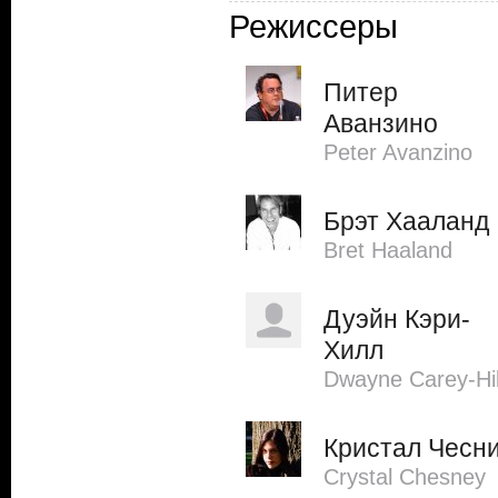
Режиссеры
Питер
Аванзино
Peter Avanzino
Брэт Хааланд
Bret Haaland
Дуэйн Кэри-
Хилл
Dwayne Carey-Hil
Кристал Чесн
Crystal Chesney