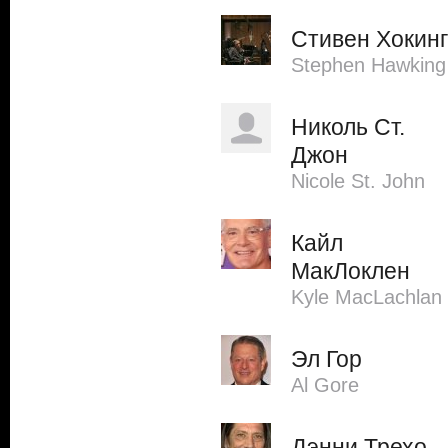
Стивен Хокинг
Stephen Hawking
Николь Ст.
Джон
Nicole St. John
Кайл
МакЛоклен
Kyle MacLachlan
Эл Гор
Al Gore
Дэнни Трехо