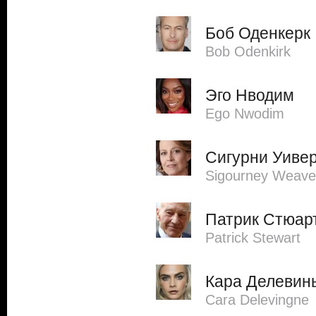
Боб Оденкерк
Bob Odenkirk
Эго Нводим
Ego Nwodim
Сигурни Уиве
Sigourney Weave
Патрик Стюар
Patrick Stewart
Кара Делевин
Cara Delevingne