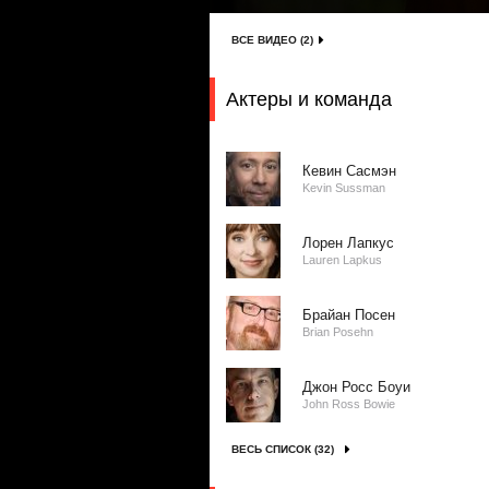
ВСЕ ВИДЕО (2)
Актеры и команда
Кевин Сасмэн
Kevin Sussman
Лорен Лапкус
Lauren Lapkus
Брайан Посен
Brian Posehn
Джон Росс Боуи
John Ross Bowie
ВЕСЬ СПИСОК (32)