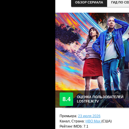
ОБЗОР СЕРИАЛА
ГИД ПО С
ОЦЕНКА ПОЛЬЗОВАТЕЛЕЙ
8.4
LOSTFILM.TV
Премьера:
23 июля 2026
Канал, Страна:
HBO Max
(США)
Рейтинг IMDb: 7.1