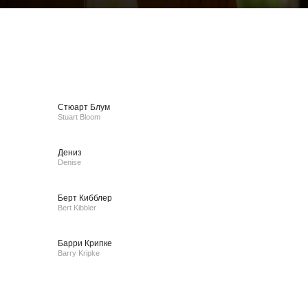
Стюарт Блум
Stuart Bloom
Дениз
Denise
Берт Кибблер
Bert Kibbler
Барри Крипке
Barry Kripke