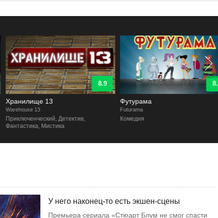
8.9
8.5
Хранилище 13
Футурама
arehouse 13
Futurama
Приключенческий, Детектив,
Комедия
Фантастика, Мистика
У него наконец-то есть экшен-сцены
Премьера сериала «Стюарт Блум не смог спасти