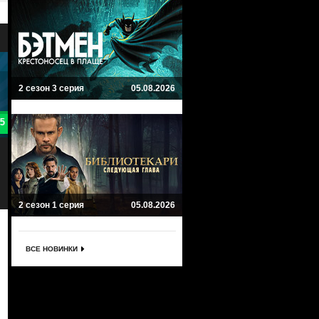
2 сезон 3 серия
05.08.2026
8.9
9
Библиотекари
Холистическое детективное
агентство Дирка Джентли
The Librarians
Комедия, Мистика, Боевик,
Dirk Gently's Holistic Detective Agency
Фантастика, Семейный, Фэнтези,
Мистика, Детектив, Комедия,
Приключенческий
Фантастика
2 сезон 1 серия
05.08.2026
ВСЕ НОВИНКИ