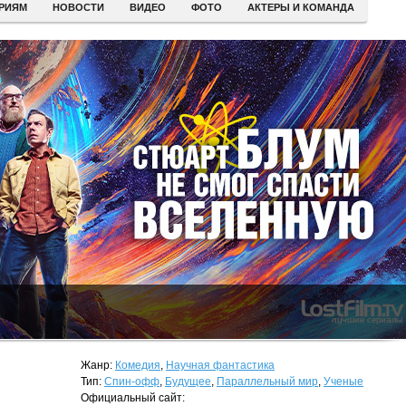
ЕРИЯМ
НОВОСТИ
ВИДЕО
ФОТО
АКТЕРЫ И КОМАНДА
Жанр:
Комедия
,
Научная фантастика
Тип:
Спин-офф
,
Будущее
,
Параллельный мир
,
Ученые
Официальный сайт: