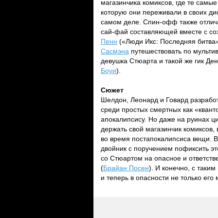
магазинчика комиксов, где те самые
которую они переживали в своих дис
самом деле. Спин-офф также отлич
сай-фай составляющей вместе с с
Пенн
(«Люди Икс: Последняя битва
Сасмэна
путешествовать по мультив
девушка Стюарта и такой же гик Ден
Боуи
).
Сюжет
Шелдон, Леонард и Говард разрабо
среди простых смертных как «кванто
апокалипсису. Но даже на руинах ц
держать свой магазинчик комиксов,
во время постапокалипсиса вещи. В
двойник с поручением пофиксить эт
со Стюартом на опасное и ответств
(
Брайан Посен
). И конечно, с таки
и теперь в опасности не только его 