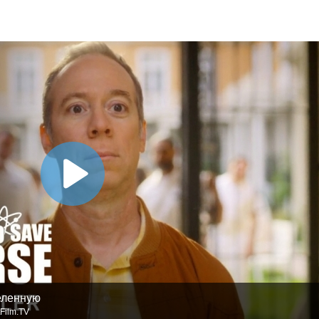
еленную
Film.TV