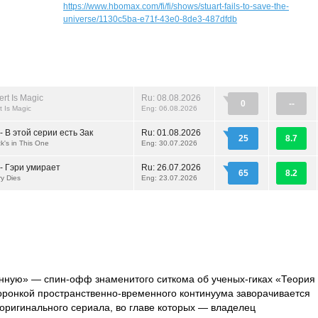
https://www.hbomax.com/fi/fi/shows/stuart-fails-to-save-the-
universe/1130c5ba-e71f-43e0-8de3-487dfdb
ert Is Magic
Ru: 08.08.2026
0
--
t Is Magic
Eng: 06.08.2026
 В этой серии есть Зак
Ru:
01.08.2026
25
8.7
ck's in This One
Eng: 30.07.2026
- Гэри умирает
Ru:
26.07.2026
65
8.2
ry Dies
Eng: 23.07.2026
енную» — спин-офф знаменитого ситкома об ученых-гиках «Теория
оронкой пространственно-временного континуума заворачивается
оригинального сериала, во главе которых — владелец