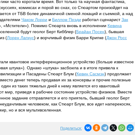
 гики часто коротали время. Вот только та научная фантастика,
куссиях, комиксах и порой во снах, со Стюартом произойдет на
ается от ТБВ более динамичной сменой локаций и съемкой, а над
оздателями
Чаком Лорри
и
Биллом Прэди
работал сценарист
Зак
», «Мстители»). Помимо Стюарта вновь в исполнении
Кевина
селенной будут геолог Берт Кибблер (
Брайан Посен
), бывшая
из (
Лорен Лапкус
) и ворчливый физик Барри Крипке (
Джон Росс
тали квантовое интерференционное устройство (больше известное
вая штука»). Однако «штука» засбоила и в итоге привела к
ивилизации и Пасадены Стюарт Блум (
Кевин Сасмэн
) продолжает
 вместо денег теперь продавая их за консервы и прочие полезные
 один из таких тяжелых дней к нему является его квантовый
от мир, приведя в рабочее состояние устройство физиков. Вместе
енное задание отправляется и его приятель, бывший геолог Берт
м неудачливым человеком, как Стюарт Блум, все идет наперекосяк,
мир, но и вся мультивселенная.
Поделиться: