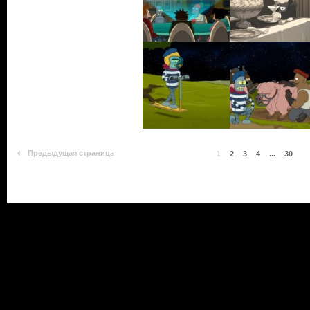
Предыдущая страница
1
2
3
4
...
30