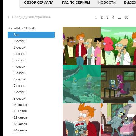
ОБЗОР СЕРИАЛА
ГИД ПО СЕРИЯМ
НОВОСТИ
ВИДЕ
Предыдущая страница
1
2
3
4
...
30
ВЫБРАТЬ СЕЗОН:
Все
0 сезон
1 сезон
2 сезон
3 сезон
4 сезон
5 сезон
6 сезон
7 сезон
8 сезон
9 сезон
10 сезон
11 сезон
12 сезон
13 сезон
14 сезон