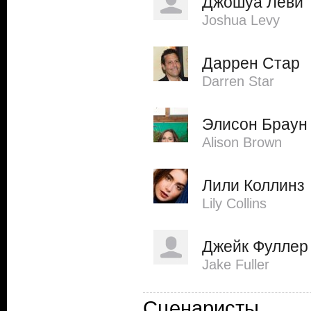
Джошуа Леви
Joshua Levy
Даррен Стар
Darren Star
Элисон Браун
Alison Brown
Лили Коллинз
Lily Collins
Джейк Фуллер
Jake Fuller
Сценаристы