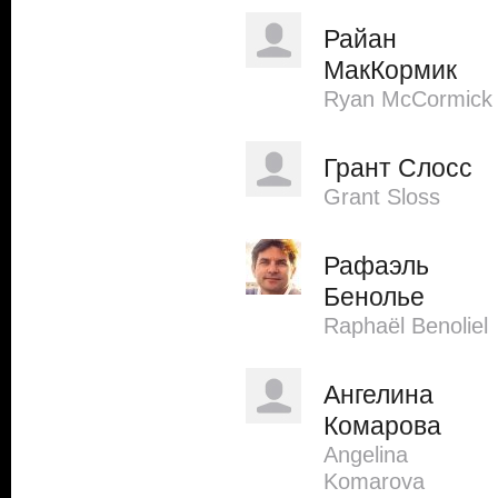
Райан
МакКормик
Ryan McCormick
Грант Слосс
Grant Sloss
Рафаэль
Бенолье
Raphaël Benoliel
Ангелина
Комарова
Angelina
Komarova