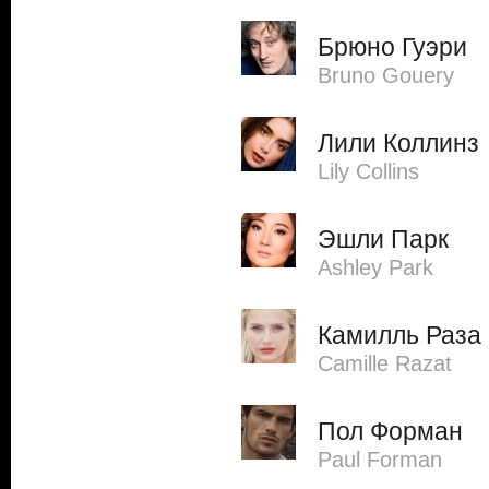
Брюно Гуэри
Bruno Gouery
Лили Коллинз
Lily Collins
Эшли Парк
Ashley Park
Камилль Раза
Camille Razat
Пол Форман
Paul Forman