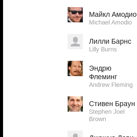
Майкл Амодио
Michael Amodio
Лилли Барнс
Lilly Burns
Эндрю
Флеминг
Andrew Fleming
Стивен Браун
Stephen Joel
Brown