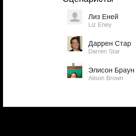
Лиз Еней
Liz Eney
Даррен Стар
Darren Star
Элисон Браун
Alison Brown