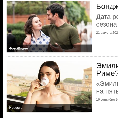
Бондж
Дата р
сезона
21 августа 2025
Фото/Видео
Эмили
Риме
«Эмили
на пят
16 сентября 20
Новость