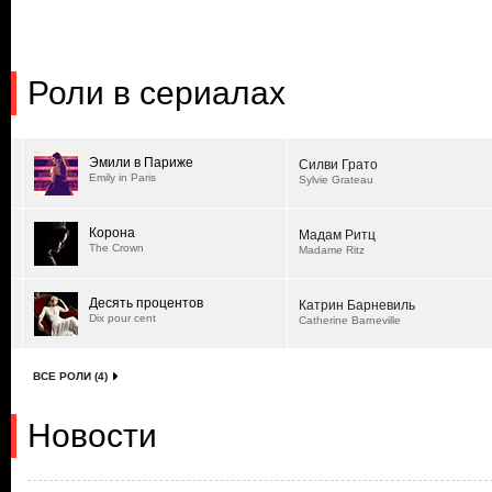
Роли в сериалах
Эмили в Париже
Силви Грато
Emily in Paris
Sylvie Grateau
Корона
Мадам Ритц
The Crown
Madame Ritz
Десять процентов
Катрин Барневиль
Dix pour cent
Catherine Barneville
ВСЕ РОЛИ (4)
Новости