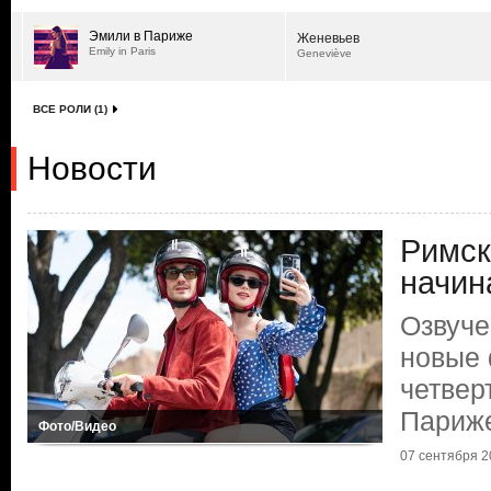
Эмили в Париже
Женевьев
Emily in Paris
Geneviève
ВСЕ РОЛИ (1)
Новости
Римск
начи
Озвуче
новые 
четвер
Париж
Фото/Видео
07 сентября 20