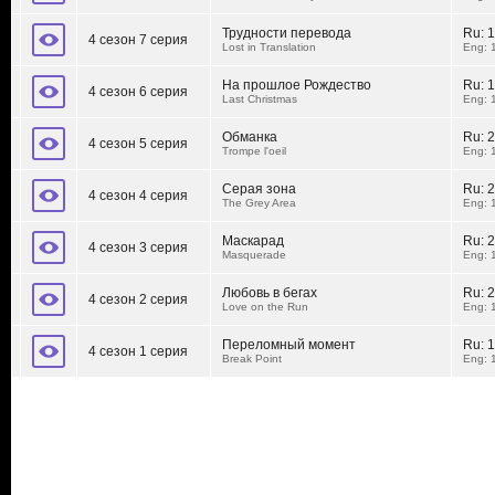
Трудности перевода
Ru:
1
4 сезон 7 серия
Lost in Translation
Eng: 
На прошлое Рождество
Ru:
1
4 сезон 6 серия
Last Christmas
Eng: 
Обманка
Ru:
2
4 сезон 5 серия
Trompe l'oeil
Eng: 
Серая зона
Ru:
2
4 сезон 4 серия
The Grey Area
Eng: 
Маскарад
Ru:
2
4 сезон 3 серия
Masquerade
Eng: 
Любовь в бегах
Ru:
2
4 сезон 2 серия
Love on the Run
Eng: 
Переломный момент
Ru:
1
4 сезон 1 серия
Break Point
Eng: 