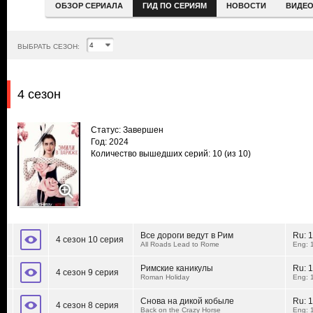
ОБЗОР СЕРИАЛА
ГИД ПО СЕРИЯМ
НОВОСТИ
ВИДЕ
ВЫБРАТЬ СЕЗОН:
4 сезон
Статус: Завершен
Год: 2024
Количество вышедших серий: 10
(из 10)
Все дороги ведут в Рим
Ru:
1
4 сезон 10 серия
All Roads Lead to Rome
Eng: 
Римские каникулы
Ru:
1
4 сезон 9 серия
Roman Holiday
Eng: 
Снова на дикой кобыле
Ru:
1
4 сезон 8 серия
Back on the Crazy Horse
Eng: 