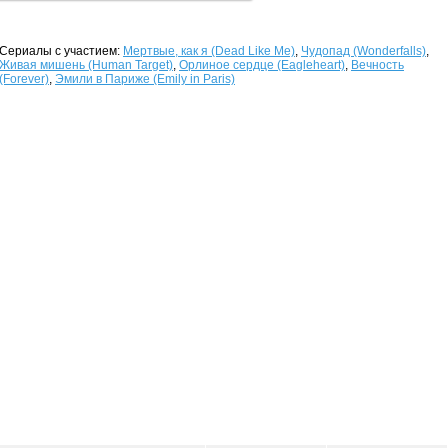
Сериалы с участием:
Мертвые, как я (Dead Like Me)
,
Чудопад (Wonderfalls)
,
Живая мишень (Human Target)
,
Орлиное сердце (Eagleheart)
,
Вечность
(Forever)
,
Эмили в Париже (Emily in Paris)