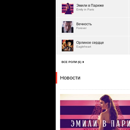
Эмили в Париже
Emily in Paris
Вечность
Forever
Орлиное сердце
Eagleheart
ВСЕ РОЛИ (6)
Новости