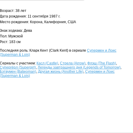
Возраст: 38 лет
Дата рождения: 11 сентября 1987 г.
Место рождения: Корона, Калифорния, США
Знак зодиака: Дева
Пол: Мужской
Рост: 183 см
Последняя роль: Кларк Кент (Clark Kent) в сериале
Супермен и Лоис
(Superman & Lois)
Сериалы с участием:
Касл (Castle)
,
Стрела (Arrow)
,
Флэш (The Flash)
,
Супергёрл (Supergirl)
,
Легенды завтрашнего дня (Legends of Tomorrow)
,
Бэтвумен (Batwoman)
,
Другая жизнь (Another Life)
,
Супермен и Лоис
(Superman & Lois)