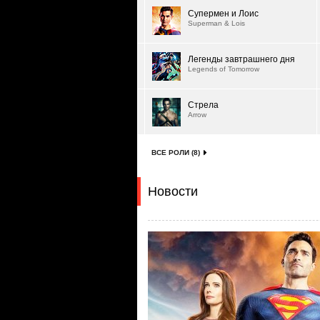
Супермен и Лоис
Superman & Lois
Легенды завтрашнего дня
Legends of Tomorrow
Стрела
Arrow
ВСЕ РОЛИ (8)
Новости