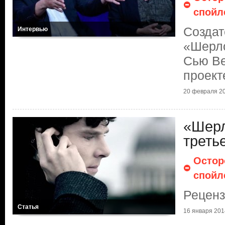
спойл
Создат
Интервью
«Шерл
Сью В
проект
20 февраля 20
«Шерл
треть
Остор
спойл
Рецен
Статья
16 января 2014