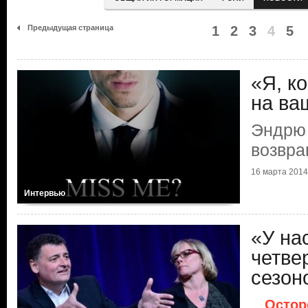
Предыдущая страница
1
2
3
4
5
«Я, к
на ва
Эндрю 
возвр
16 марта 2014 
Интервью
«У на
четве
сезон
Остор