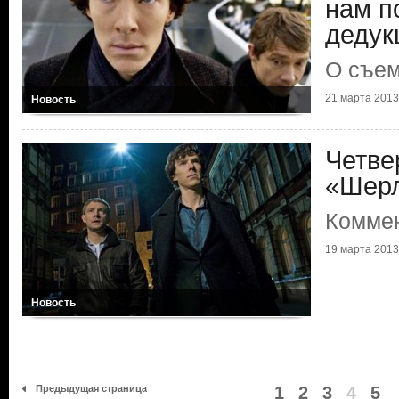
нам п
дедук
О съем
21 марта 2013 
Новость
Четве
«Шер
Коммен
19 марта 2013 
Новость
Предыдущая страница
1
2
3
4
5