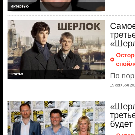
Интервью
Самое
треть
«Шер
Остор
спойл
По пор
Статья
15 октября 201
«Шерл
треть
будет