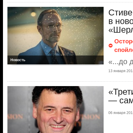
Стиве
в нов
«Шер
Остор
спойл
«...до
Новость
13 января 2014
«Трет
— сам
06 января 2014