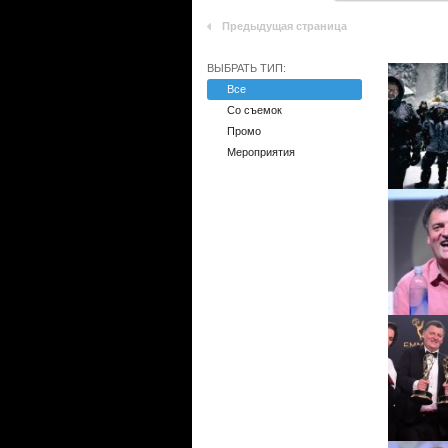
Предыдущая страница
ВЫБРАТЬ ТИП:
Все
Со съемок
Промо
Мероприятия