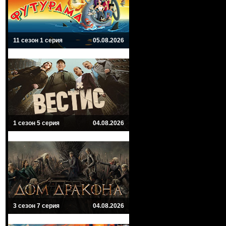
11 сезон 1 серия
05.08.2026
1 сезон 5 серия
04.08.2026
3 сезон 7 серия
04.08.2026