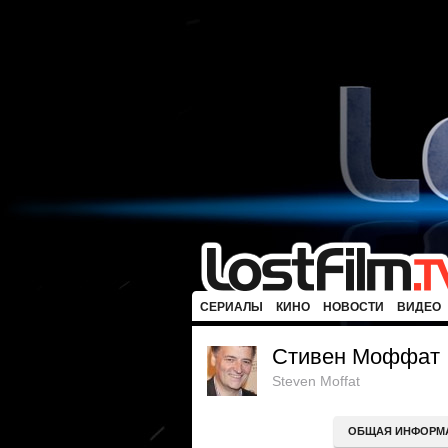
СЕРИАЛЫ
КИНО
НОВОСТИ
ВИДЕО
Стивен Моффат
Steven Moffat
ОБЩАЯ ИНФОРМ