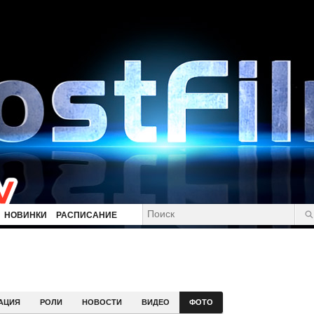
НОВИНКИ
РАСПИСАНИЕ
АЦИЯ
РОЛИ
НОВОСТИ
ВИДЕО
ФОТО