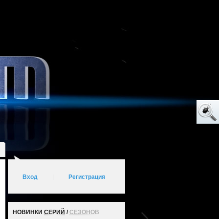
Вход
|
Регистрация
НОВИНКИ
СЕРИЙ
/
СЕЗОНОВ