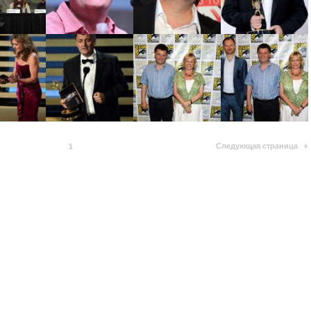
Следующая страница
1