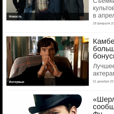
Съемки
культо
в апре
Новость
28 февраля 20
Камбе
боль
бонус
Лучшее
актера
01 декабря 201
Интервью
«Шерл
сообщ