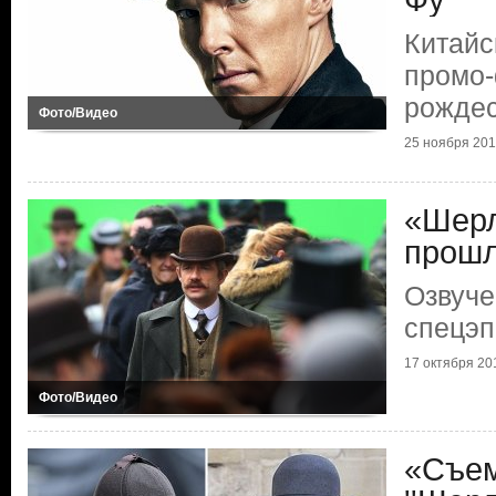
Фу
Китайс
промо-
рождес
Фото/Видео
25 ноября 2015
«Шерл
прошл
Озвуче
спецэп
17 октября 201
Фото/Видео
«Съем