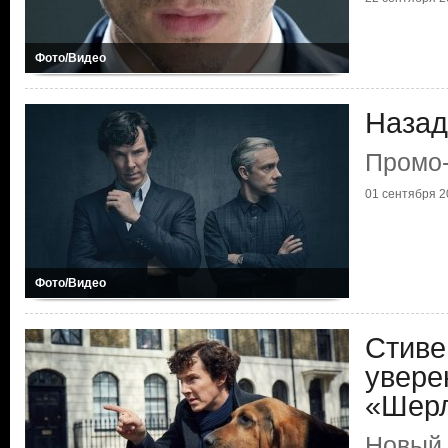
Фото/Видео
Назад
Промо
01 сентября 20
Фото/Видео
Стиве
увере
«Шер
Новый 