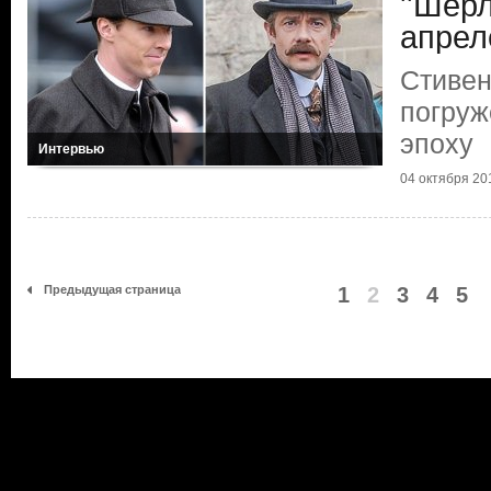
''Шерл
апрел
Стиве
погруж
эпоху
Интервью
04 октября 201
Предыдущая страница
1
2
3
4
5