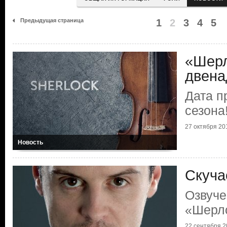
Предыдущая страница
1
2
3
4
5
«Шерл
двена
Дата п
сезона
27 октября 201
Новость
Скуча
Озвуче
«Шерл
22 сентября 20