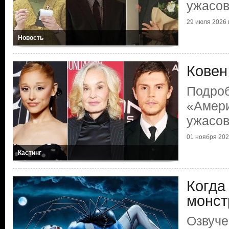
ужасо
29 июля 2026 г
Новость
Ковен
Подроб
«Амери
ужасо
01 ноября 2025
Кастинг
Когда
монст
Озвуче