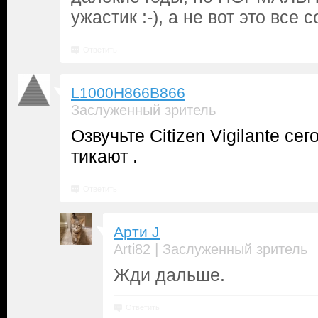
ужастик :-), а не вот это все 
Ответить
L1000H866B866
Заслуженный зритель
Озвучьте Citizen Vigilante се
тикают .
Ответить
Арти J
|
Arti82
Заслуженный зритель
Жди дальше.
Ответить