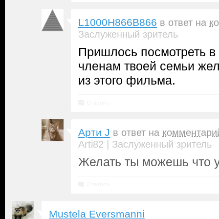
L1000H866B866
в ответ на
к
Заслуженный зритель
Пришлось посмотреть в 
членам твоей семьи ж
из этого фильма.
Ответить
Арти J
в ответ на
комментари
|
Arti82
Заслуженный зритель
Желать ты можешь что у
Ответить
Mustela Eversmanni