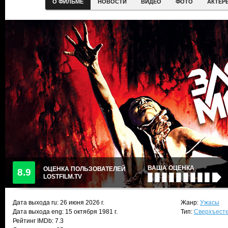
О ФИЛЬМЕ
НОВОСТИ
ВИДЕО
ФОТО
АКТЕР
ВАША ОЦЕНКА
ОЦЕНКА ПОЛЬЗОВАТЕЛЕЙ
8.9
LOSTFILM.TV
Дата выхода ru:
26 июня 2026
г.
Жанр:
Ужасы
Дата выхода eng: 15 октября 1981 г.
Тип:
Сверхъест
Рейтинг IMDb: 7.3