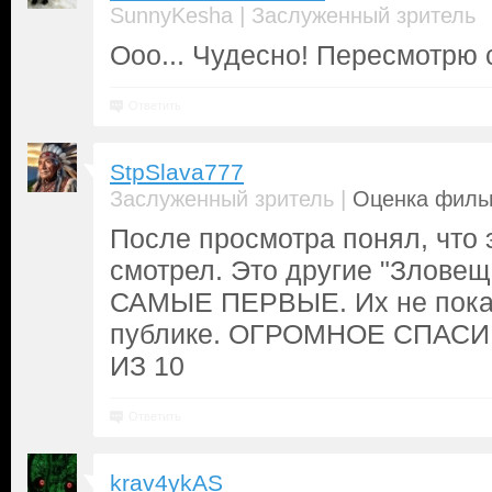
|
SunnyKesha
Заслуженный зритель
Ооо... Чудесно! Пересмотрю 
Ответить
StpSlava777
|
Заслуженный зритель
Оценка фильм
После просмотра понял, что 
смотрел. Это другие "Злове
САМЫЕ ПЕРВЫЕ. Их не пока
публике. ОГРОМНОЕ СПАСИ
ИЗ 10
Ответить
krav4ykAS