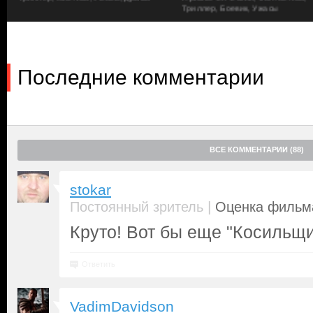
жуткие артефакты, принадлежавшие некогда жившему тут архео
Триллер, Боевик, Ужасы
ДеМэннинкор
), напротив, только рад поизводить впечатлител
носом обгоревшей древней книгой, будто обитой человеческой 
голоса того самого археолога, где тот зачитывает древнее про
это невинной шуткой — аудио реально работает и пробуждает
Последние комментарии
демонов. С этой минуты молодые люди становятся мишенями д
разумный Эш (
Брюс Кэмпбелл
) ни пытался взять ситуацию под
вселившиеся в тела друзей злые духи не дают ему избежать р
эту кошмарную ночь и спасти хотя бы тех, до кого еще не доб
ВСЕ КОММЕНТАРИИ (88)
stokar
|
Постоянный зритель
Оценка фильма
Круто! Вот бы еще "Косильщи
Ответить
VadimDavidson