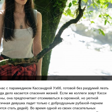
 нас с парамедиком Кассандрой Уэбб, готовой без раздумий лезть
гда дело касается спасения жизней. Если же коллеги зовут Кэсси
ены, она предпочитает отсиживаться в скромной, но уютной
стичная девушка ладит только с добродушным рубахой-парнем
ится стать дядей). Во время одной из своих спасательных