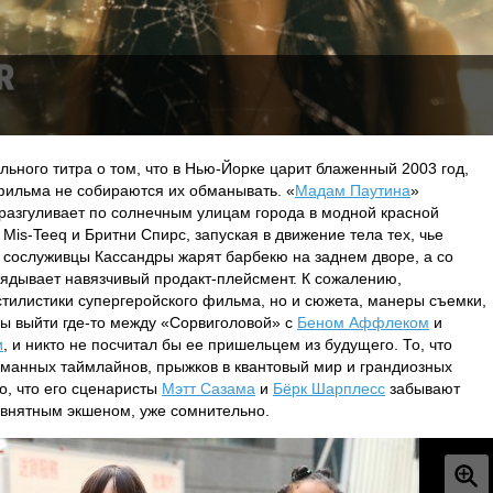
льного титра о том, что в Нью-Йорке царит блаженный 2003 год,
фильма не собираются их обманывать. «
Мадам Паутина
»
разгуливает по солнечным улицам города в модной красной
 Mis-Teeq и Бритни Спирс, запуская в движение тела тех, чье
, сослуживцы Кассандры жарят барбекю на заднем дворе, а со
лядывает навязчивый продакт-плейсмент. К сожалению,
 стилистики супергеройского фильма, но и сюжета, манеры съемки,
бы выйти где-то между «Сорвиголовой» с
Беном Аффлеком
и
и
, и никто не посчитал бы ее пришельцем из будущего. То, что
манных таймлайнов, прыжков в квантовый мир и грандиозных
то, что его сценаристы
Мэтт Сазама
и
Бёрк Шарплесс
забывают
ь внятным экшеном, уже сомнительно.