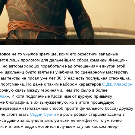
вовсе не то унылое зрелище, коим его окрестили западные
ается лишь прологом для дальнейшего сбора команды Женщин-
, но авторы хорошо поработали над отношениями внутри этой
жи школьниц будто взяты из учебника по сценарному мастерству
сам тексты не писал уже лет 30. У нас есть послушная стесняшка,
 спортсменка. Но даже с таким набором характеров
С.Дж. Кларксон
рочную связь между героинями, чем это было в более
лах
». И хотя подопечные Кэсси имеют дурную привычку
аже биографии, в их вынужденную, но в итоге прошедшую
ейерверками (эпатажный способ пройти финального босса) дружбу
 не стоит звать
Сидни Суини
на роль робких старшеклассниц в
иса давно заполучила амплуа если не нимфетки, то уж точно
, и в таком виде смотрится в лучшем случае как косплеер-