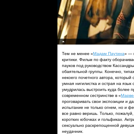
Тем не менее «
Мадам Паутина
» — 
критики. Фильм по факту оборачив
пауков под руководством Кассандры
обаятельной группы. Конечно, типа
некоего почетного автора, который 
умная нигилистка и острая на язык
умудрилась выстроить куда более п
современном сестринстве в «
Марве
проговаривать свои экспозиции и д
испытание не только огнем, но и ф
все равно веришь. Только, пожалуй,
коротких юбочках и гольфиках. Актр
сексуально раскрепощенной девушки
неудачник.