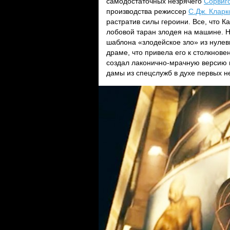
самодостаточных незрячего
Сорвиг
производства режиссер
С.Дж. Кларк
растратив силы героини. Все, что 
лобовой таран злодея на машине. Н
шаблона «злодейское зло» из нулев
драме, что привела его к столкнове
создал лаконично-мрачную версию 
дамы из спецслужб в духе первых 