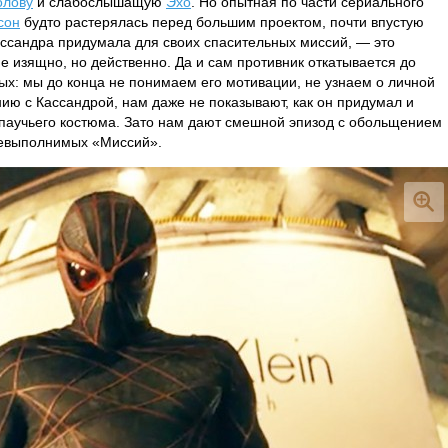
олову
и слабослышащую
Эхо
. Но опытная по части сериального
сон
будто растерялась перед большим проектом, почти впустую
Кассандра придумала для своих спасительных миссий, — это
е изящно, но действенно. Да и сам противник откатывается до
ых: мы до конца не понимаем его мотивации, не узнаем о личной
нию с Кассандрой, нам даже не показывают, как он придумал и
паучьего костюма. Зато нам дают смешной эпизод с обольщением
невыполнимых «Миссий».