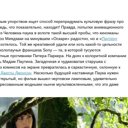
дным упорством ищет способ перепридумать культовую фразу про
ведь, что показательно, находит! Правда, попытки анимационного
з Человека-паука в золоте такой высшей пробы, что киноманы
ро Миядзаки на минувшем «Оскаре» радостно, но и «
Паутину
хотелось. Той же креативной удали или хоть какой-то цельности
околопаучья франшиза Sony — та, в которой тусуются
стные противники Питера Паркера. На днях к колоритной компании
 Мадам Паутина. Загадочная и чудаковатая старушка с
 комиксов на экране превратилась в саркастичную, склонную к
м
Дакоты Джонсон
. Насколько будущей наставнице Паука нужен
открытый, но фильм вышел чертовски ламповым, удивительно
ересованным модными нынче мультивселенными, что это даже