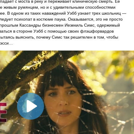
падает с моста в реку и переживает клиническую смерть. Ее
 же живым румянцем, но и с удивительными способностями
ее. В одном из таких наваждений Уэбб узнает трех школьниц —
едует психопат в костюме паука. Оказывается, это не просто
с прошлым Кассандры бизнесмен Иезекиль Симс, одержимый
таваться в стороне Уэбб с помощью своих флэшфорвардов
пытаясь выяснить, почему Симс так решителен в том, чтобы
 Кэсси…