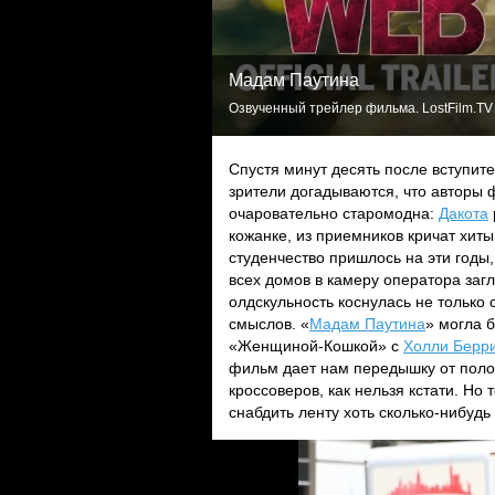
Мадам Паутина
Озвученный трейлер фильма. LostFilm.TV
Спустя минут десять после вступите
зрители догадываются, что авторы 
очаровательно старомодна:
Дакота
кожанке, из приемников кричат хиты
студенчество пришлось на эти годы
всех домов в камеру оператора заг
олдскульность коснулась не только
смыслов. «
Мадам Паутина
» могла 
«Женщиной-Кошкой» с
Холли Берр
фильм дает нам передышку от поло
кроссоверов, как нельзя кстати. Но 
снабдить ленту хоть сколько-нибуд