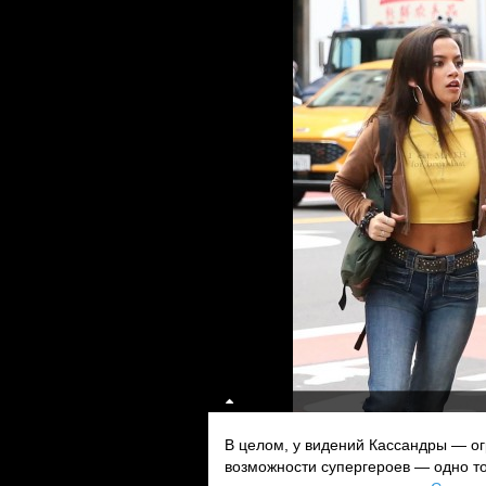
В целом, у видений Кассандры — о
возможности супергероев — одно то