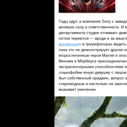
Годы идут, а компания Sony с зави
великую силу и ответственность. И 
департамента студии отливают деви
потом теряются — вроде и за маэст
вселенных
» в триумфаторах видеть 
пока что не демонстрирует другая 
второстепенные герои Marvel и зло
Венома и Морбиуса присоединилась
экстрасенсорными способностями из
социофобии юную девушку с лицо
был собственный ориджин, вопрос 
старомодным и настолько не заинт
вызывает умиление.