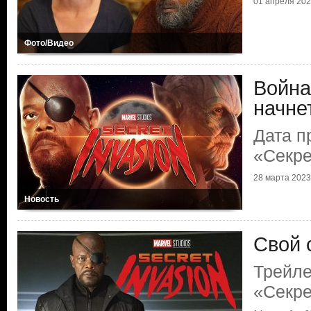
01 апреля 2023
Фото/Видео
Война
начне
Дата п
«Секре
28 марта 2023 
Новость
Свой 
Трейле
«Секре