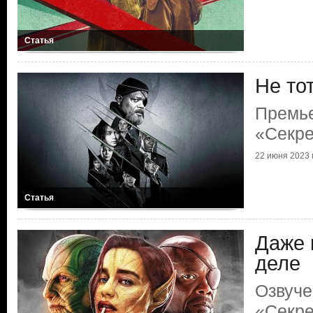
Статья
Не то
Премь
«Секре
22 июня 2023 г
Статья
Даже к
деле
Озвуче
«Секре