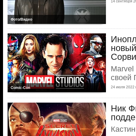
14 сентября 20
Фото/Видео
Инопл
новый
Сорви
Marvel
своей 
24 июля 2022 г
Comic-Con
Ник Ф
подде
Кастин