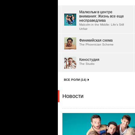
Малкольм в центре
внимания: Жизнь все еще
несправедлива
Malcolm in the Middle: Life's Still
Unfair
Финикийская схема
The Phoenician Scheme
Киностудия
The Studio
ВСЕ РОЛИ (14)
Новости