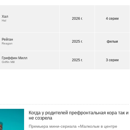
Хал
2026 г.
4 серии
Hal
Рейган
2025 г.
фильм
Reagan
Гриффин Милл
2025 г.
3 серии
Griffin Mill
Когда у родителей префронтальная кора так и
не созрела
Премьера мини-сериала «Малкольм в центре