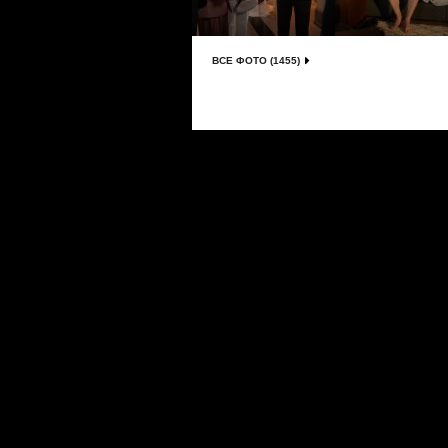
ВСЕ ФОТО (1455)
Сериалы
|
Новости
|
Новинки
|
Видео
|
Расписани
О проекте
|
Правила
|
FAQ
|
Размещение реклам