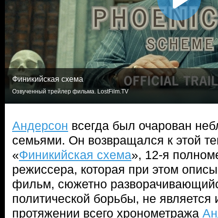
Финикийская схема
Озвученный трейлер фильма. LostFilm.TV
Андерсон
всегда был очарован не
семьями. Он возвращался к этой те
«
Финикийская схема
», 12-я полно
режиссера, которая при этом описы
фильм, сюжетно разворачивающий
политической борьбы, не является
протяжении всего хронометража
Ан