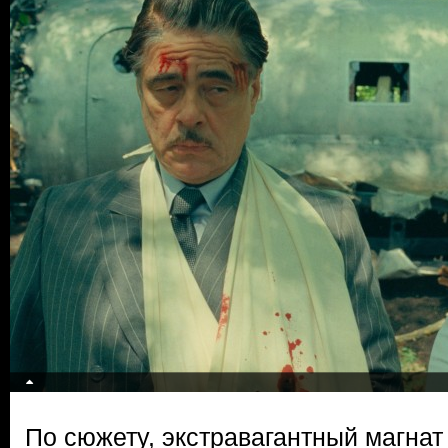
По сюжету, экстравагантный магна