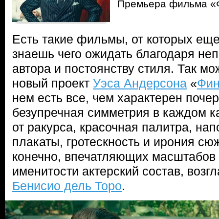
Премьера фильма «
Есть такие фильмы, от которых еще
знаешь чего ожидать благодаря не
автора и постоянству стиля. Так мо
новый проект
Уэса Андерсона
«
Фин
нем есть все, чем характерен поче
безупречная симметрия в каждом к
от ракурса, красочная палитра, на
плакаты, гротескность и ирония сю
конечно, впечатляющих масштабов 
именитости актерский состав, возг
Бенисио дель Торо
.