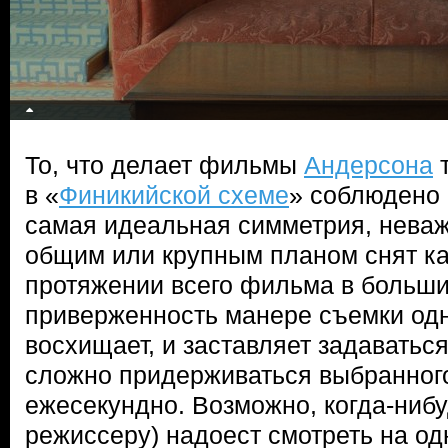
То, что делает фильмы
Андерсона
т
в «
Финикийской схеме
» соблюдено 
самая идеальная симметрия, неважн
общим или крупным планом снят ка
протяжении всего фильма в больши
приверженность манере съемки од
восхищает, и заставляет задаватьс
сложно придерживаться выбранног
ежесекундно. Возможно, когда-нибу
режиссеру) надоест смотреть на од