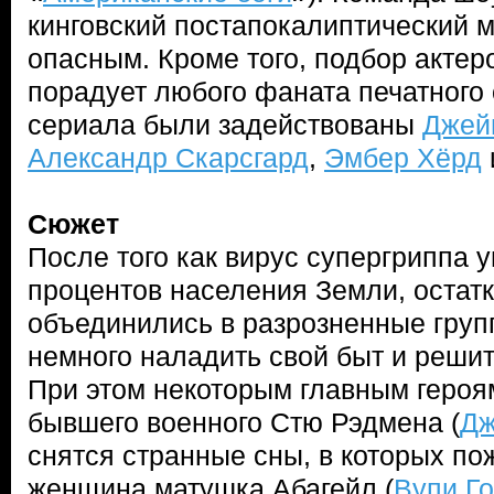
кинговский постапокалиптический 
опасным. Кроме того, подбор актер
порадует любого фаната печатного
сериала были задействованы
Джей
Александр Скарсгард
,
Эмбер Хёрд
Сюжет
После того как вирус супергриппа 
процентов населения Земли, остат
объединились в разрозненные груп
немного наладить свой быт и решит
При этом некоторым главным героя
бывшего военного Стю Рэдмена (
Дж
снятся странные сны, в которых п
женщина матушка Абагейл (
Вупи Г