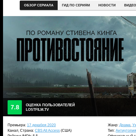
ОБЗОР СЕРИАЛА
ГИД ПО СЕРИЯМ
НОВОСТИ
ВИДЕ
ОЦЕНКА ПОЛЬЗОВАТЕЛЕЙ
7.8
LOSTFILM.TV
Премьера:
17 декабря 2020
Жанр:
Драма
,
У
Канал, Страна:
CBS All Access
(США)
Тип:
Антиутопи