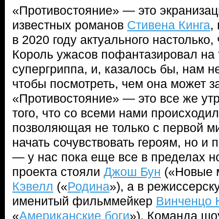
«Противостояние» — это экранизац
известных романов
Стивена Кинга
,
в 2020 году актуального настолько,
Король ужасов пофантазировал на
супергриппа, и, казалось бы, нам н
чтобы посмотреть, чем она может з
«Противостояние» — это все же ут
того, что со всеми нами происходил
позволяющая не только с первой м
начать сочувствовать героям, но и 
— у нас пока еще все в пределах н
проекта стояли
Джош Бун
(«Новые 
Кэвелл
(«
Родина
»), а в режиссерс
именитый фильммейкер
Винченцо 
«
Американские боги
»). Команда шо