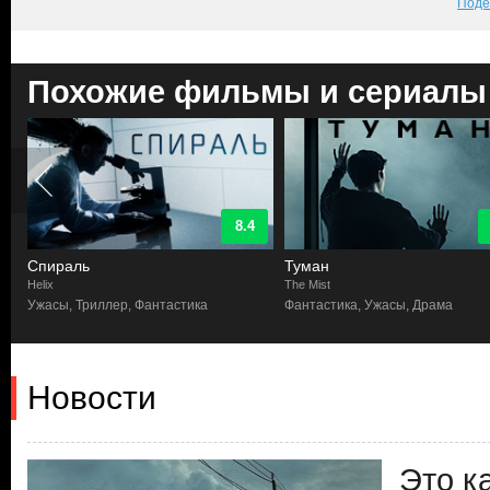
Поде
Похожие фильмы и сериалы
8.4
Спираль
Туман
Helix
The Mist
Ужасы, Триллер, Фантастика
Фантастика, Ужасы, Драма
Новости
Это к