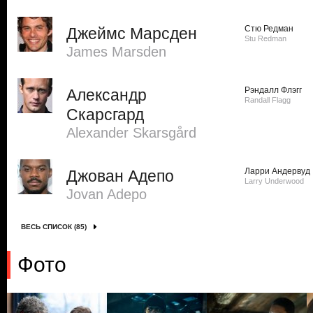
Стю Редман
Джеймс Марсден
Stu Redman
James Marsden
Рэндалл Флэгг
Александр
Randall Flagg
Скарсгард
Alexander Skarsgård
Ларри Андервуд
Джован Адепо
Larry Underwood
Jovan Adepo
ВЕСЬ СПИСОК (85)
Фото