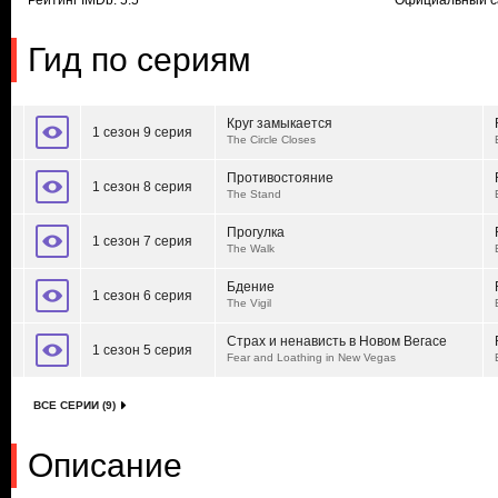
Рейтинг IMDb: 5.5
Официальный с
Гид по сериям
Круг замыкается
1 сезон 9 серия
The Circle Closes
Противостояние
1 сезон 8 серия
The Stand
Прогулка
1 сезон 7 серия
The Walk
Бдение
1 сезон 6 серия
The Vigil
Страх и ненависть в Новом Вегасе
1 сезон 5 серия
Fear and Loathing in New Vegas
ВСЕ СЕРИИ (9)
Описание