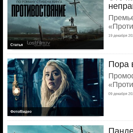
непра
Премь
«Проти
19 декабря 202
Статья
Пора 
Промо
«Проти
09 декабря 202
Фото/Видео
Панде