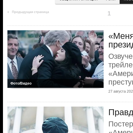
Предыдущая страница
1
«Меня
презид
Озвуче
трейле
«Амери
престу
Фото/Видео
27 августа 2021
Правд
Постер
«Амери