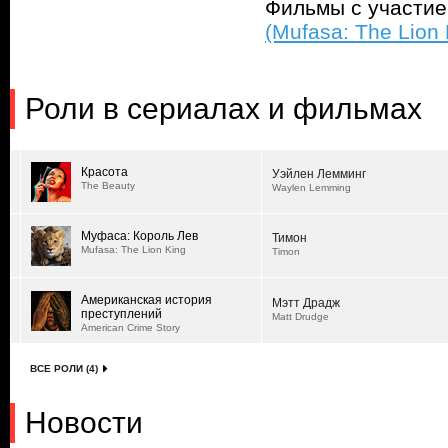
Фильмы с участи
(Mufasa: The Lion 
Роли в сериалах и фильмах
Красота
Уэйлен Лемминг
The Beauty
Waylen Lemming
Муфаса: Король Лев
Тимон
Mufasa: The Lion King
Timon
Американская история
Мэтт Драдж
преступлений
Matt Drudge
American Crime Story
ВСЕ РОЛИ (4)
Новости