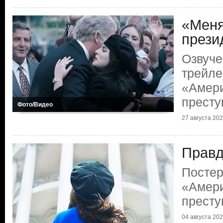
«Меня
презид
Озвуче
трейле
«Амери
престу
Фото/Видео
27 августа 2021
Правд
Постер
«Амери
престу
04 августа 2021