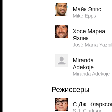
Майк Эппс
Mike Epps
Хосе Мариа
Язпик
José María Yazpi
Miranda
Adekoje
Miranda Adekoje
Режиссеры
С.Дж. Кларксо
S.J. Clarkson