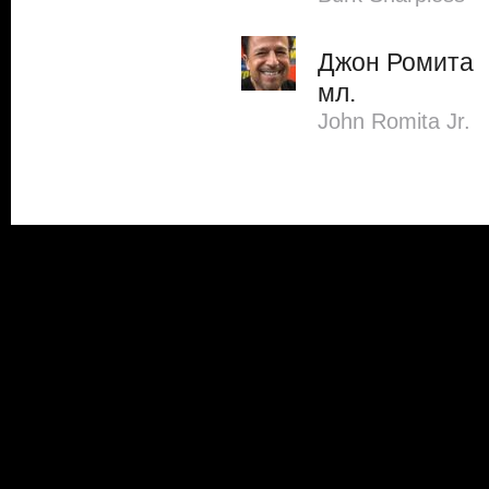
Джон Ромита
мл.
John Romita Jr.