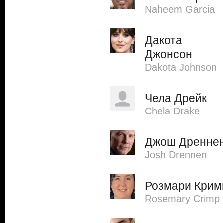
Naheem Garcia
Дакота
Джонсон
Dakota Johnson
Чела Дрейк
Chela Drake
Джош Дренне
Josh Drennen
Розмари Крим
Rosemary Crimp