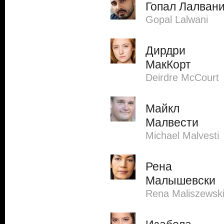
Гопал Лалван
Gopal Lalwani
Дирдри
МакКорт
Deirdre McCourt
Майкл
Малвести
Michael Malvesti
Рена
Малышевски
Rena Maliszewsk