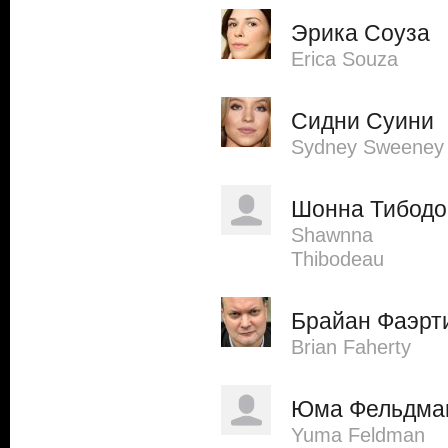
Эрика Соуза
Erica Souza
Сидни Суини
Sydney Sweeney
Шонна Тибодо
Shawnna
Thibodeau
Брайан Фаэрт
Brian Faherty
Юма Фельдма
Yuma Feldman