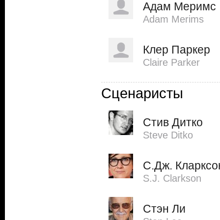
Адам Меримс
Adam Merims
Клер Паркер
Claire Parker
Сценаристы
Стив Дитко
Steve Ditko
С.Дж. Кларксо
S.J. Clarkson
Стэн Ли