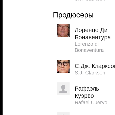
Продюсеры
Лоренцо Ди
Бонавентура
Lorenzo di
Bonaventura
С.Дж. Кларксо
S.J. Clarkson
Рафаэль
Куэрво
Rafael Cuervo