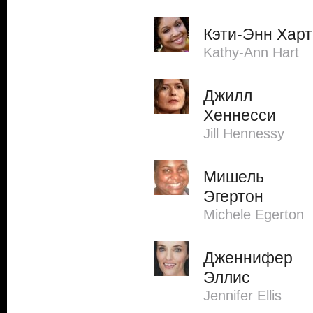
Кэти-Энн Харт
Kathy-Ann Hart
Джилл
Хеннесси
Jill Hennessy
Мишель
Эгертон
Michele Egerton
Дженнифер
Эллис
Jennifer Ellis