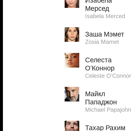
Изабела
Мерсед
Isabela Merced
Заша Мэмет
Zosia Mamet
Селеста
О’Коннор
Celeste O'Conno
Майкл
Пападжон
Michael Papajohn
Тахар Рахим