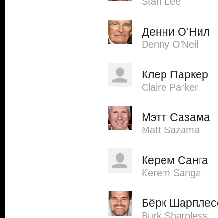
Stan Lee
Денни О’Нил
Denny O'Neil
Клер Паркер
Claire Parker
Мэтт Сазама
Matt Sazama
Керем Санга
Kerem Sanga
Бёрк Шарплес
Burk Sharpless