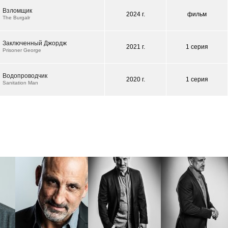
Взломщик
2024 г.
фильм
The Burgalr
Заключенный Джордж
2021 г.
1 серия
Prisoner George
Водопроводчик
2020 г.
1 серия
Sanitation Man