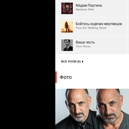
Мадам Паутина
Madame Web
Бойтесь ходячих мертвецов
Fear the Walking Dead
Ваша честь
Your Honor
ВСЕ РОЛИ (5)
Фото