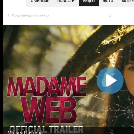
О ФИЛЬМЕ
НОВОСТИ
ВИДЕО
ФОТО
АКТЕР
Предыдущая страница
1
Мадам Паутина