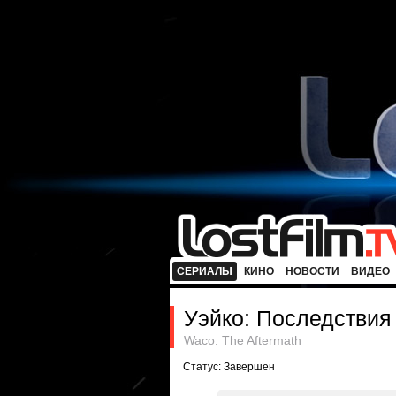
СЕРИАЛЫ
КИНО
НОВОСТИ
ВИДЕО
Уэйко: Последствия
Waco: The Aftermath
Статус: Завершен