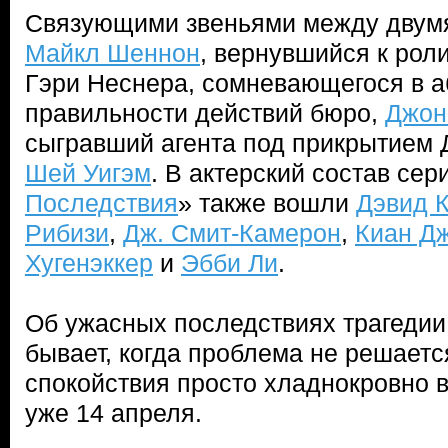
Связующими звеньями между двумя
Майкл Шеннон
, вернувшийся к ро
Гэри Неснера, сомневающегося в 
правильности действий бюро,
Джон
сыгравший агента под прикрытием 
Шей Уигэм
. В актерский состав сер
Последствия
» также вошли
Дэвид 
Рибизи
,
Дж. Смит-Камерон
,
Киан Д
Хугенэккер
и
Эбби Ли
.
Об ужасных последствиях трагедии в
бывает, когда проблема не решаетс
спокойствия просто хладнокровно 
уже 14 апреля.