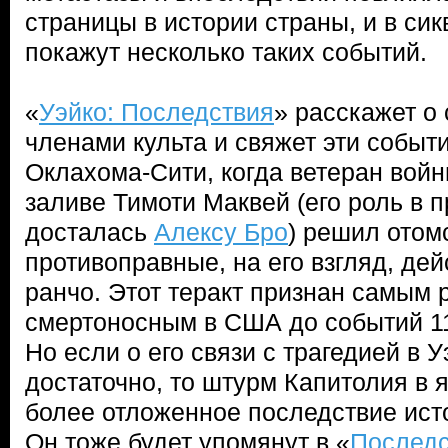
страницы в истории страны, и в сик
покажут несколько таких событий.
«
Уэйко: Последствия
» расскажет о
членами культа и свяжет эти событи
Оклахома-Сити, когда ветеран вой
заливе Тимоти Маквей (его роль в
досталась
Алексу Бро
) решил отом
противоправные, на его взгляд, де
ранчо. Этот теракт признан самым
смертоносным в США до событий 11
Но если о его связи с трагедией в 
достаточно, то штурм Капитолия в 
более отложенное последствие ист
Он тоже будет упомянут в «
Последс