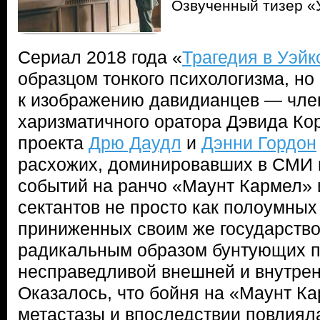
Озвученный тизер «
Сериал 2018 года «
Трагедия в Уэйк
образцом тонкого психологизма, но
к изображению давидианцев — член
харизматичного оратора Дэвида Ко
проекта
Дрю Даудл
и
Дэнни Гордон
расхожих, доминировавших в СМИ 
событий на ранчо «Маунт Кармел» 
сектантов не просто как полоумных
приниженных своим же государств
радикальным образом бунтующих п
несправедливой внешней и внутре
Оказалось, что бойня на «Маунт К
метастазы и впоследствии повлиял