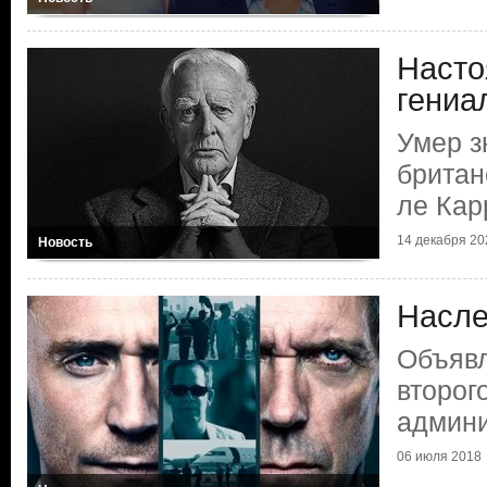
Насто
гениа
Умер 
британ
ле Кар
14 декабря 20
Новость
Насле
Объявл
второг
админи
06 июля 2018