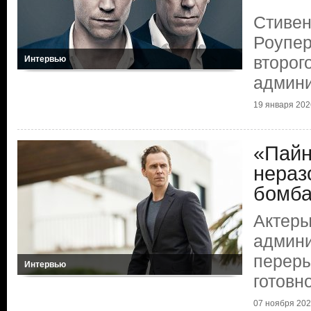
Стивен
Роупер
второг
Интервью
админи
19 января 202
«Пайн
нераз
бомб
Актеры
админи
переры
Интервью
готовн
07 ноября 20