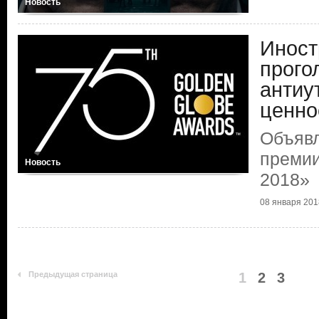
Новость
Иност
прого
антиу
ценно
Объяв
премии
Новость
2018»
08 января 201
Предыдущая страница
1
2
3