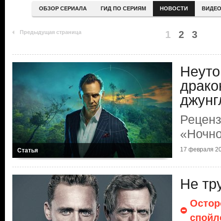
ОБЗОР СЕРИАЛА
ГИД ПО СЕРИЯМ
НОВОСТИ
ВИДЕ
Предыдущая страница
1
2
3
Неут
драко
джунг
Реценз
«Ночно
17 февраля 2
Статья
Не тру
Остор
спойл