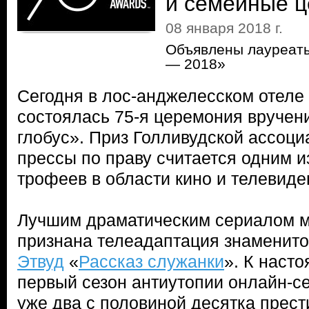
и семейные ц
08 января 2018 г.
Объявлены лауреаты
— 2018»
Сегодня в лос-анджелесском отеле
состоялась 75-я церемония вручен
глобус». Приз Голливудской ассоц
прессы по праву считается одним 
трофеев в области кино и телевиде
Лучшим драматическим сериалом м
признана телеадаптация знаменит
Этвуд
«
Рассказ служанки
». К наст
первый сезон антиутопии онлайн-с
уже два с половиной десятка прест