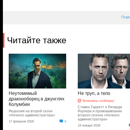
Поде
Читайте также
Неутомимый
Не труп, а тело
драконоборец в джунглях
Возможны спойлеры!
Колумбии
Стивен Гарретт о Ричарде
Рецензия на второй сезон
Роупере и промокампании
«Ночного администратора»
второго сезона «Ночного
администратора»
17 февраля 2026
6
19 января 2026