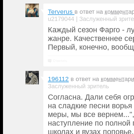
Terverus
в ответ на
коммента
|
u2179044
Заслуженный зрите
Каждый сезон Фарго - л
жанре. Качественнее се
Первый, конечно, вообщ
Ответить
196112
в ответ на
комментар
Заслуженный зритель
Согласна. Дали себя огр
на сладкие песни ворья
меры, мы все вернем..."
наступление по полной 
школах и вузах поповье,