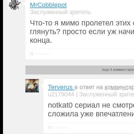
MrCobblepot
Заслуженный зритель
Что-то я мимо пролетел этих
глянуть? просто если уж нач
конца.
Ответить
еще 4 комментари
Terverus
в ответ на
коммента
|
u2179044
Заслуженный зрите
notkat0 сериал не смотре
сложила уже впечатлени
Ответить