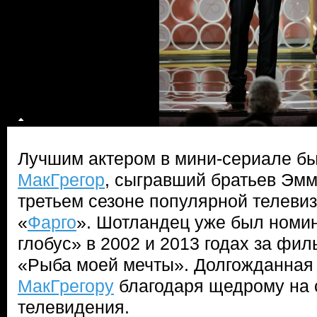
Лучшим актером в мини-сериале б
МакГрегор
, сыгравший братьев Эмм
третьем сезоне популярной телеви
«
Фарго
». Шотландец уже был номи
глобус» в 2002 и 2013 годах за фи
«Рыба моей мечты». Долгожданная
МакГрегору
благодаря щедрому на 
телевидения.