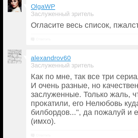
OlgaWP
Заслуженный зритель
Огласите весь список, пжалс
Ответить
alexandrov60
Заслуженный зритель
Как по мне, так все три сери
И очень разные, но качестве
заслуженные. Только жаль, ч
прокатили, его Нелюбовь куд
билбордов...", да пожалуй и
(имхо).
Ответить